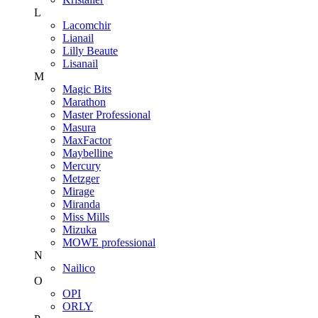
L
Lacomchir
Lianail
Lilly Beaute
Lisanail
M
Magic Bits
Marathon
Master Professional
Masura
MaxFactor
Maybelline
Mercury
Metzger
Mirage
Miranda
Miss Mills
Mizuka
MOWE professional
N
Nailico
O
OPI
ORLY