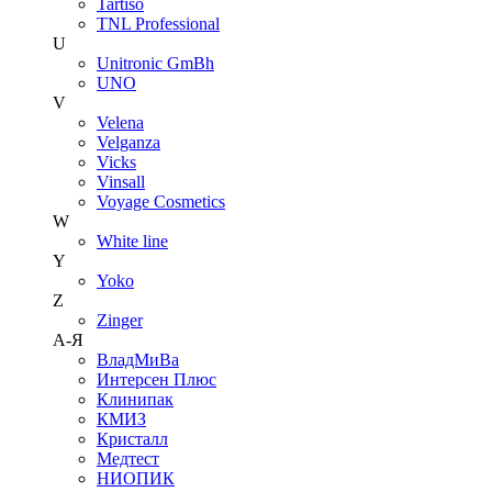
Tartiso
TNL Professional
U
Unitroniс GmBh
UNO
V
Velena
Velganza
Vicks
Vinsall
Voyage Cosmetics
W
White line
Y
Yoko
Z
Zinger
А-Я
ВладМиВа
Интерсен Плюс
Клинипак
КМИЗ
Кристалл
Медтест
НИОПИК