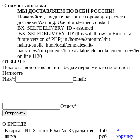
Стоимость доставки:
МЫ ДОСТАВЛЯЕМ ПО ВСЕЙ РОССИИ!
Пожалуйста, введите название города для расчета
доставки Warning: Use of undefined constant
BX_SELFDELIVERY_ID - assumed
'BX_SELFDELIVERY_ID' (this will throw an Error in a
future version of PHP) in /home/a/antonim3/hit-
nail.ru/public_html/local/templates/hit-
nails_new/components/bitrix/catalog.element/element_new/te
on line 1120
ОТЗЫВЫ:
Пока отзывов о товаре нет - будьте первыми кто их оставит
Написать
Имя*:
Email:
Отзыв*:
Отправить
О БРЕНДЕ
Втирка TNL Хлопья Юки №13 уральская
150
В
яшма
руб.
корзину