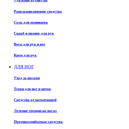
Удаление кутикулы
Ранозаживляющие средства
Соль для маникюра
Скраб и пилинг для рук
Воск для рук и ног
Крем для рук
ДЛЯ НОГ
Уход за ногами
Терки для ног и пяток
Средства от натоптышей
Лечение трещин на ногах
Противогрибковые средства