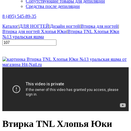
Сопутствующие товары для депиляции
Средства после депиляции
8 (495) 545-89-35
Каталог
|
ДЛЯ НОГТЕЙ
|
Дизайн ногтей
|
Втирка для ногтей
|
Втирка для ногтей Хлопья Юки
|
Втирка TNL Хлопья Юки
№13 уральская яшма
Втирка TNL Хлопья Юки