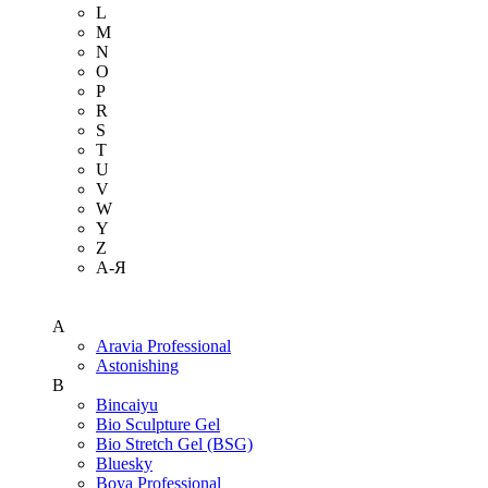
L
M
N
O
P
R
S
T
U
V
W
Y
Z
А-Я
A
Aravia Professional
Astonishing
B
Bincaiyu
Bio Sculpture Gel
Bio Stretch Gel (BSG)
Bluesky
Boya Professional