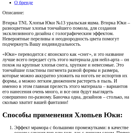
О бренде
Описание:
Втирка TNL Хлопья Юки №13 уральская яшма. Втирка Юки –
разноцветные хлопья тончайшего помола, для создания
эксклюзивного дизайна с голографическим эффектом.
Невероятные переливы и неоднородность цвета помогут
подчеркнуть Вашу индивидуальность.
«Юки» переводится с японского как «снег», и это название
лучше всего передает суть этого материала для нейл-арта – он
похож на крупные хлопья снега, хрупкие и невесомые. Это
тончайшие пластины пигмента разной формы и размера,
которые можно аккуратно уложить на ноготь не испортив их
формы, а можно легким движением растереть в пыль. И
именно в этом главная прелесть этого материала – вариантов
его нанесения очень много, и все они будут выглядеть
совершенно по-разному. Баночка одна, дизайнов – столько, на
сколько хватит вашей фантазии!
Способы применения Хлопьев Юки:
Эффект мрамора с большими промежутками: в качестве
основы служит топ или гель-лак с липким слоем. Прямо