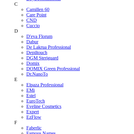
C
Camillen 60
Care Point
CND
Cuccio
D
D'eva Florum
Dabur
De Lakrua Professional
Depiltouch
DGM Steriguard
Domix
DOMIX Green Professional
Dr.NanoTo
E
Elpaza Professional
EMi
Estel
EuroTech
Eveline Cosmetics
Expert
EzFlow
F
Faberlic
Famous Names