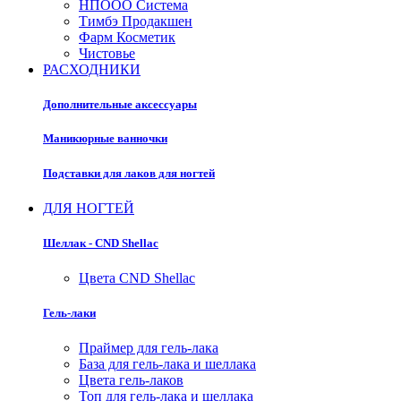
НПООО Система
Тимбэ Продакшен
Фарм Косметик
Чистовье
РАСХОДНИКИ
Дополнительные аксессуары
Маникюрные ванночки
Подставки для лаков для ногтей
ДЛЯ НОГТЕЙ
Шеллак - CND Shellac
Цвета CND Shellac
Гель-лаки
Праймер для гель-лака
База для гель-лака и шеллака
Цвета гель-лаков
Топ для гель-лака и шеллака