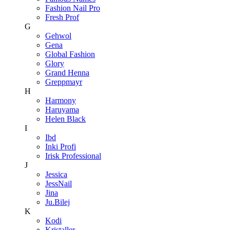
Fashion Nail Pro
Fresh Prof
G
Gehwol
Gena
Global Fashion
Glory
Grand Henna
Greppmayr
H
Harmony
Haruyama
Helen Black
I
Ibd
Inki Profi
Irisk Professional
J
Jessica
JessNail
Jina
Ju.Bilej
K
Kodi
Kristaller