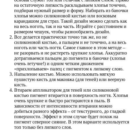
на остаточную липкость раскладываем хлопья точечно,
подбирая нужный размер и форму. Набирать из баночки
хлопья можно силиконовой кистью или восковым
карандашом для страз. Такой дизайн можно сделать как
на весь ноготь, так и на часть. Играйте с расстоянием и
размером чешуек, чтобы разнообразить дизайн.
Все делается практически точно так же, но не
силиконовой кистью, а пальцем и не точечно, а на весь
ноготь или часть ногтя. Самое главное в этом методе –
не разорвать и не растереть хрупкие хлопья. Аккуратно
дотрагиваемся пальцем до пигмента в баночке (хлопья
очень летучие!) и одним четким движением
«прихлопываем» палец с пигментом к липкому слою.
Напыление кистью. Можно использовать мягкую
пушистую кисть для макияжа (для теней) или веерную
кисть.
Втираем аппликатором для теней или силиконовой
кистью пигмент втирается в поверхность ногтя. Хлопья
очень хрупкие и быстро растираются в пыль. В
зависимости от интенсивности втирания можно
добиться разного эффекта – от текстурного, до гладкой
поверхности. Эффект в этом случае будет похож на
пигмент северное сияние. В этом варианте используется
топ только без липкого слоя.