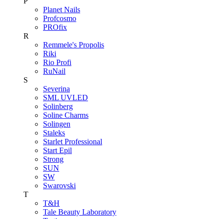
P
Planet Nails
Profcosmo
PROfix
R
Remmele's Propolis
Riki
Rio Profi
RuNail
S
Severina
SML UVLED
Solinberg
Soline Charms
Solingen
Staleks
Starlet Professional
Start Epil
Strong
SUN
SW
Swarovski
T
T&H
Tale Beauty Laboratory