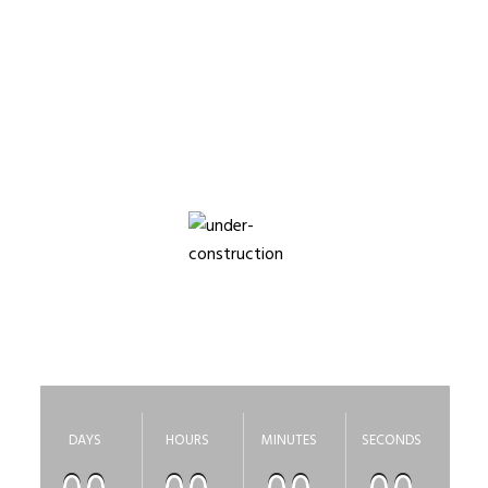
БАЗА ДЛЯ ГЕЛЬ-
ЛАКА
Приносим свои извинения, за неудобства, сайт
скоро откроется
DAYS
HOURS
MINUTES
SECONDS