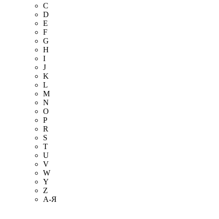
C
D
E
F
G
H
I
J
K
L
M
N
O
P
R
S
T
U
V
W
Y
Z
А-Я