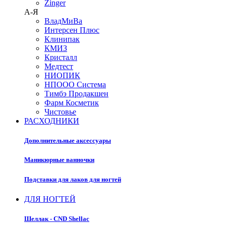
Zinger
А-Я
ВладМиВа
Интерсен Плюс
Клинипак
КМИЗ
Кристалл
Медтест
НИОПИК
НПООО Система
Тимбэ Продакшен
Фарм Косметик
Чистовье
РАСХОДНИКИ
Дополнительные аксессуары
Маникюрные ванночки
Подставки для лаков для ногтей
ДЛЯ НОГТЕЙ
Шеллак - CND Shellac