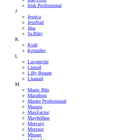
Irisk Professional
J
Jessica
JessNail
Jina
Ju.Bilej
K
Kodi
Kristaller
L
Lacomchir
Lianail
Lilly Beaute
Lisanail
M
Magic Bits
Marathon
Master Professional
Masura
MaxFactor
Maybelline
Mercury
Metzger
Mirage