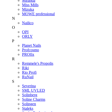
Miranda
Miss Mills
Mizuka
MOWE professional
N
Nailico
O
OPI
ORLY
P
Planet Nails
Profcosmo
PROfix
R
Remmele's Propolis
Riki
Rio Profi
RuNail
S
Severina
SML UVLED
Solinberg
Soline Charms
Solingen
Staleks