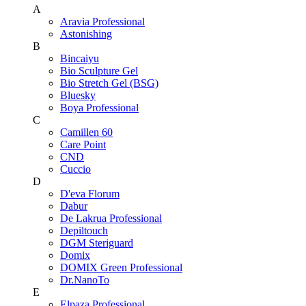
A
Aravia Professional
Astonishing
B
Bincaiyu
Bio Sculpture Gel
Bio Stretch Gel (BSG)
Bluesky
Boya Professional
C
Camillen 60
Care Point
CND
Cuccio
D
D'eva Florum
Dabur
De Lakrua Professional
Depiltouch
DGM Steriguard
Domix
DOMIX Green Professional
Dr.NanoTo
E
Elpaza Professional