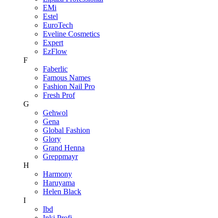
EMi
Estel
EuroTech
Eveline Cosmetics
Expert
EzFlow
F
Faberlic
Famous Names
Fashion Nail Pro
Fresh Prof
G
Gehwol
Gena
Global Fashion
Glory
Grand Henna
Greppmayr
H
Harmony
Haruyama
Helen Black
I
Ibd
Inki Profi