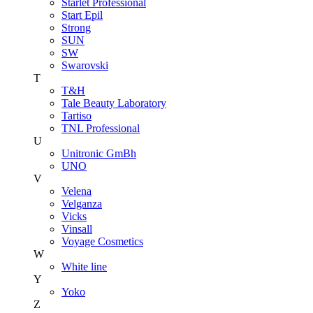
Starlet Professional
Start Epil
Strong
SUN
SW
Swarovski
T
T&H
Tale Beauty Laboratory
Tartiso
TNL Professional
U
Unitroniс GmBh
UNO
V
Velena
Velganza
Vicks
Vinsall
Voyage Cosmetics
W
White line
Y
Yoko
Z