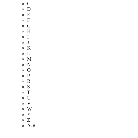
C
D
E
F
G
H
I
J
K
L
M
N
O
P
R
S
T
U
V
W
Y
Z
А-Я