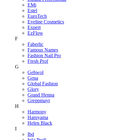
EMi
Estel
EuroTech
Eveline Cosmetics
Expert
EzFlow
F
Faberlic
Famous Names
Fashion Nail Pro
Fresh Prof
G
Gehwol
Gena
Global Fashion
Glory
Grand Henna
Greppmayr
H
Harmony
Haruyama
Helen Black
I
Ibd
Inki Profi