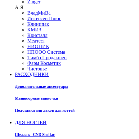
Zinger
А-Я
ВладМиВа
Интерсен Плюс
Клинипак
КМИЗ
Кристалл
Медтест
НИОПИК
НПООО Система
Тимбэ Продакшен
Фарм Косметик
Чистовье
РАСХОДНИКИ
Дополнительные аксессуары
Маникюрные ванночки
Подставки для лаков для ногтей
ДЛЯ НОГТЕЙ
Шеллак - CND Shellac