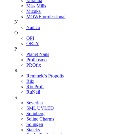
Miranda
Miss Mills
Mizuka
MOWE professional
N
Nailico
O
OPI
ORLY
P
Planet Nails
Profcosmo
PROfix
R
Remmele's Propolis
Riki
Rio Profi
RuNail
S
Severina
SML UVLED
Solinberg
Soline Charms
Solingen
Staleks