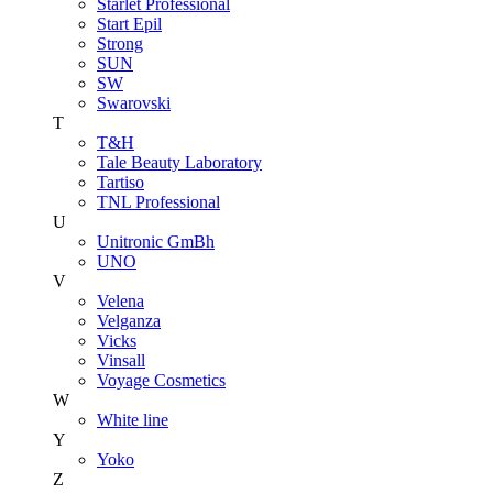
Starlet Professional
Start Epil
Strong
SUN
SW
Swarovski
T
T&H
Tale Beauty Laboratory
Tartiso
TNL Professional
U
Unitroniс GmBh
UNO
V
Velena
Velganza
Vicks
Vinsall
Voyage Cosmetics
W
White line
Y
Yoko
Z