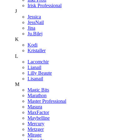
Irisk Professional
J
Jessica
JessNail
Jina
Ju.Bilej
K
Kodi
Kristaller
L
Lacomchir
Lianail
Lilly Beaute
Lisanail
M
Magic Bits
Marathon
Master Professional
Masura
MaxFactor
Maybelline
Mercury
Metzger
Mirage