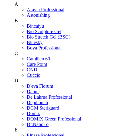
A
Aravia Professional
Astonishing
B
Bincaiyu
Bio Sculpture Gel
Bio Stretch Gel (BSG)
Bluesky
Boya Professional
C
Camillen 60
Care Point
CND
Cuccio
D
D'eva Florum
Dabur
De Lakrua Professional
Depiltouch
DGM Steriguard
Domix
DOMIX Green Professional
Dr.NanoTo
E
Elpaza Professional