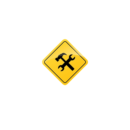
ВОДЯТСЯ ТЕКХНИ
риносим свои извинения, за неудобства, сайт скоро откроет