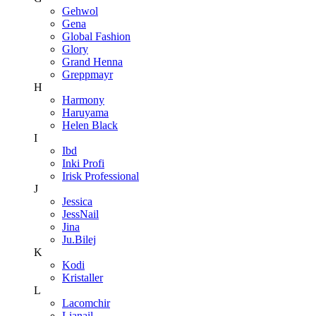
Gehwol
Gena
Global Fashion
Glory
Grand Henna
Greppmayr
H
Harmony
Haruyama
Helen Black
I
Ibd
Inki Profi
Irisk Professional
J
Jessica
JessNail
Jina
Ju.Bilej
K
Kodi
Kristaller
L
Lacomchir
Lianail