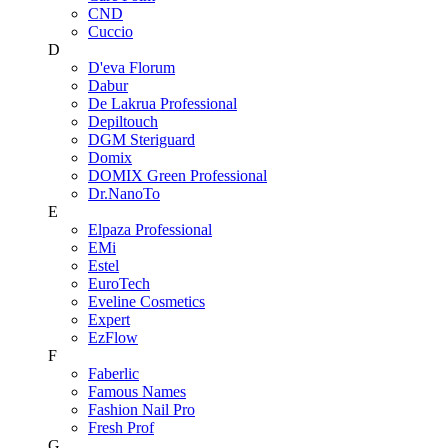
CND
Cuccio
D
D'eva Florum
Dabur
De Lakrua Professional
Depiltouch
DGM Steriguard
Domix
DOMIX Green Professional
Dr.NanoTo
E
Elpaza Professional
EMi
Estel
EuroTech
Eveline Cosmetics
Expert
EzFlow
F
Faberlic
Famous Names
Fashion Nail Pro
Fresh Prof
G