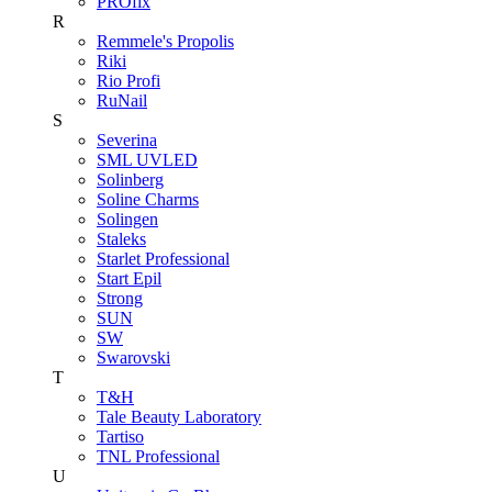
PROfix
R
Remmele's Propolis
Riki
Rio Profi
RuNail
S
Severina
SML UVLED
Solinberg
Soline Charms
Solingen
Staleks
Starlet Professional
Start Epil
Strong
SUN
SW
Swarovski
T
T&H
Tale Beauty Laboratory
Tartiso
TNL Professional
U