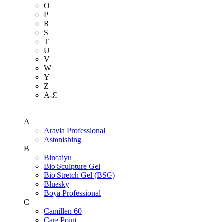
O
P
R
S
T
U
V
W
Y
Z
А-Я
A
Aravia Professional
Astonishing
B
Bincaiyu
Bio Sculpture Gel
Bio Stretch Gel (BSG)
Bluesky
Boya Professional
C
Camillen 60
Care Point