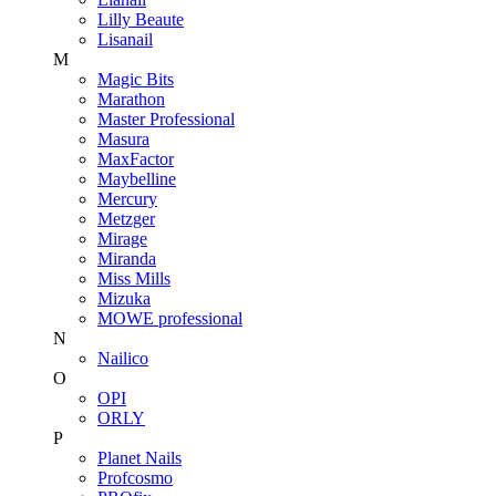
Lilly Beaute
Lisanail
M
Magic Bits
Marathon
Master Professional
Masura
MaxFactor
Maybelline
Mercury
Metzger
Mirage
Miranda
Miss Mills
Mizuka
MOWE professional
N
Nailico
O
OPI
ORLY
P
Planet Nails
Profcosmo