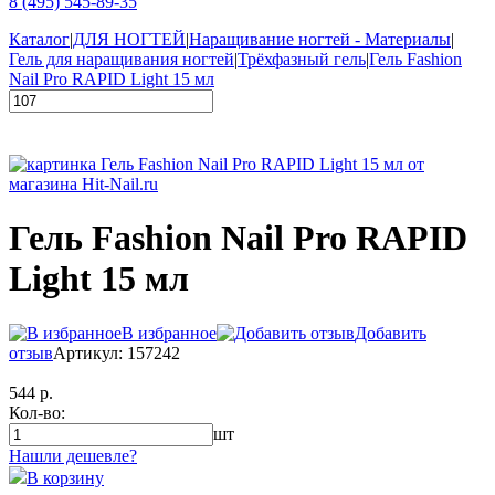
8 (495) 545-89-35
Каталог
|
ДЛЯ НОГТЕЙ
|
Наращивание ногтей - Материалы
|
Гель для наращивания ногтей
|
Трёхфазный гель
|
Гель Fashion
Nail Pro RAPID Light 15 мл
Гель Fashion Nail Pro RAPID
Light 15 мл
В избранное
Добавить
отзыв
Артикул: 157242
544 р.
Кол-во:
шт
Нашли дешевле?
В корзину