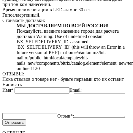
при тон-ком нанесении.
Время полимеризации в LED–лампе 30 сек.
Гипоаллергенный.
Стоимость доставки:
МЫ ДОСТАВЛЯЕМ ПО ВСЕЙ РОССИИ!
Пожалуйста, введите название города для расчета
доставки Warning: Use of undefined constant
BX_SELFDELIVERY_ID - assumed
'BX_SELFDELIVERY_ID' (this will throw an Error in a
future version of PHP) in /home/a/antonim3/hit-
nail.ru/public_html/local/templates/hit-
nails_new/components/bitrix/catalog.element/element_new/te
on line 1120
ОТЗЫВЫ:
Пока отзывов о товаре нет - будьте первыми кто их оставит
Написать
Имя*:
Email:
Отзыв*:
Отправить
О БРЕНДЕ