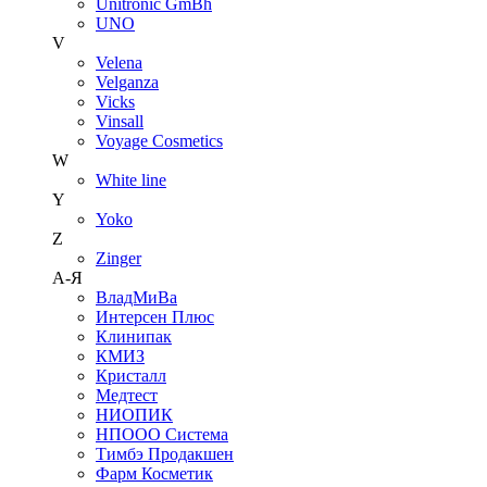
Unitroniс GmBh
UNO
V
Velena
Velganza
Vicks
Vinsall
Voyage Cosmetics
W
White line
Y
Yoko
Z
Zinger
А-Я
ВладМиВа
Интерсен Плюс
Клинипак
КМИЗ
Кристалл
Медтест
НИОПИК
НПООО Система
Тимбэ Продакшен
Фарм Косметик