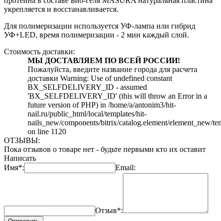
протеина в составе Био-геля MASURA натуральная пластина
укрепляется и восстанавливается.
Для полимеризации используется УФ-лампа или гибрид
УФ+LED, время полимеризации - 2 мин каждый слой.
Стоимость доставки:
МЫ ДОСТАВЛЯЕМ ПО ВСЕЙ РОССИИ!
Пожалуйста, введите название города для расчета
доставки Warning: Use of undefined constant
BX_SELFDELIVERY_ID - assumed
'BX_SELFDELIVERY_ID' (this will throw an Error in a
future version of PHP) in /home/a/antonim3/hit-
nail.ru/public_html/local/templates/hit-
nails_new/components/bitrix/catalog.element/element_new/te
on line 1120
ОТЗЫВЫ:
Пока отзывов о товаре нет - будьте первыми кто их оставит
Написать
Имя*:
Email:
Отзыв*: