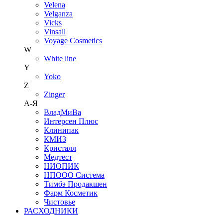
Velena
Velganza
Vicks
Vinsall
Voyage Cosmetics
W
White line
Y
Yoko
Z
Zinger
А-Я
ВладМиВа
Интерсен Плюс
Клинипак
КМИЗ
Кристалл
Медтест
НИОПИК
НПООО Система
Тимбэ Продакшен
Фарм Косметик
Чистовье
РАСХОДНИКИ