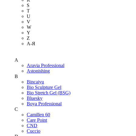
S
T
U
V
W
Y
Z
А-Я
A
Aravia Professional
Astonishing
B
Bincaiyu
Bio Sculpture Gel
Bio Stretch Gel (BSG)
Bluesky
Boya Professional
C
Camillen 60
Care Point
CND
Cuccio