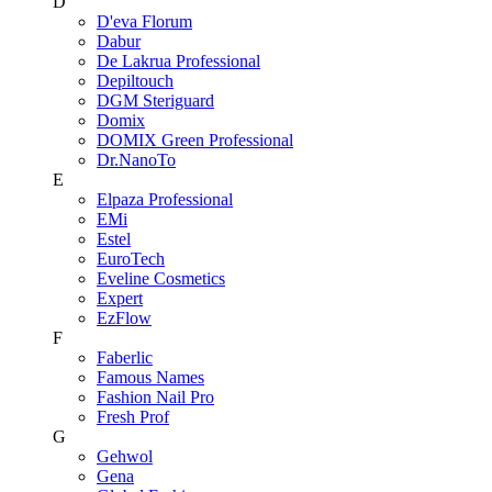
D
D'eva Florum
Dabur
De Lakrua Professional
Depiltouch
DGM Steriguard
Domix
DOMIX Green Professional
Dr.NanoTo
E
Elpaza Professional
EMi
Estel
EuroTech
Eveline Cosmetics
Expert
EzFlow
F
Faberlic
Famous Names
Fashion Nail Pro
Fresh Prof
G
Gehwol
Gena