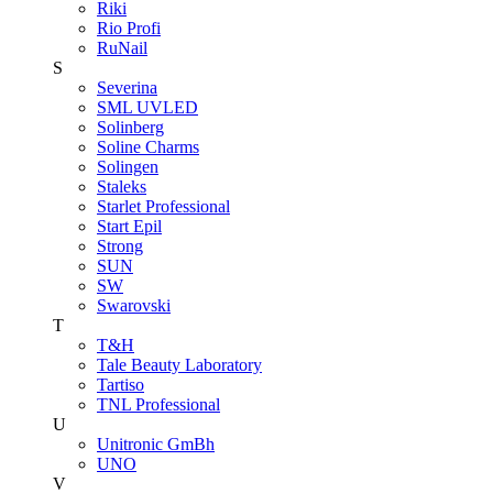
Riki
Rio Profi
RuNail
S
Severina
SML UVLED
Solinberg
Soline Charms
Solingen
Staleks
Starlet Professional
Start Epil
Strong
SUN
SW
Swarovski
T
T&H
Tale Beauty Laboratory
Tartiso
TNL Professional
U
Unitroniс GmBh
UNO
V