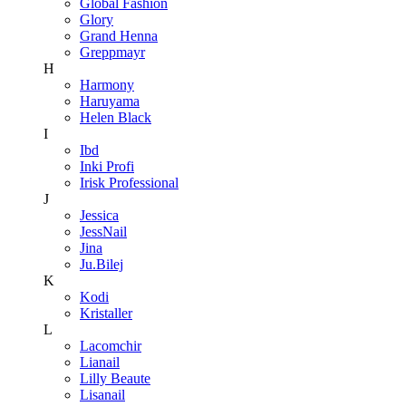
Global Fashion
Glory
Grand Henna
Greppmayr
H
Harmony
Haruyama
Helen Black
I
Ibd
Inki Profi
Irisk Professional
J
Jessica
JessNail
Jina
Ju.Bilej
K
Kodi
Kristaller
L
Lacomchir
Lianail
Lilly Beaute
Lisanail