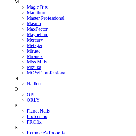
M
Magic Bits
Marathon
Master Professional
Masura
MaxFactor
Maybelline
Mercury
Metzger
Mirage
Miranda
Miss Mills
Mizuka
MOWE professional
N
Nailico
O
OPI
ORLY
P
Planet Nails
Profcosmo
PROfix
R
Remmele's Propolis