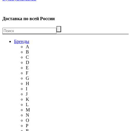
Доставка по всей России
Бренды
A
B
C
D
E
F
G
H
I
J
K
L
M
N
O
P
R