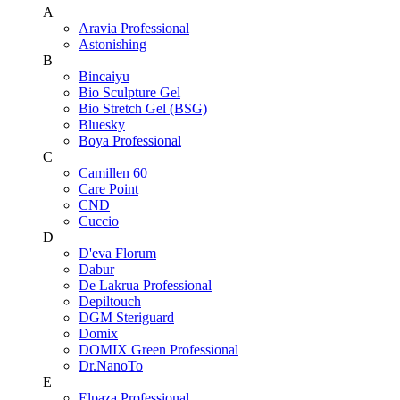
A
Aravia Professional
Astonishing
B
Bincaiyu
Bio Sculpture Gel
Bio Stretch Gel (BSG)
Bluesky
Boya Professional
C
Camillen 60
Care Point
CND
Cuccio
D
D'eva Florum
Dabur
De Lakrua Professional
Depiltouch
DGM Steriguard
Domix
DOMIX Green Professional
Dr.NanoTo
E
Elpaza Professional