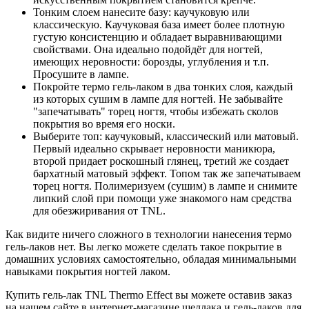
Тонким слоем нанесите базу: каучуковую или
классическую. Каучуковая база имеет более плотную
густую консистенцию и обладает выравнивающими
свойствами. Она идеально подойдёт для ногтей,
имеющих неровности: борозды, углубления и т.п.
Просушите в лампе.
Покройте термо гель-лаком в два тонких слоя, каждый
из которых сушим в лампе для ногтей. Не забывайте
"запечатывать" торец ногтя, чтобы избежать сколов
покрытия во время его носки.
Выберите топ: каучуковый, классический или матовый.
Первый идеально скрывает неровности маникюра,
второй придает роскошный глянец, третий же создает
бархатный матовый эффект. Топом так же запечатываем
торец ногтя. Полимеризуем (сушим) в лампе и снимите
липкий слой при помощи уже знакомого нам средства
для обезжиривания от TNL.
Как видите ничего сложного в технологии нанесения термо
гель-лаков нет. Вы легко можете сделать такое покрытие в
домашних условиях самостоятельно, обладая минимальными
навыками покрытия ногтей лаком.
Купить гель-лак TNL Thermo Effect вы можете оставив заказ
на нашем сайте в интернет-магазине шеллака и гель-лаков для