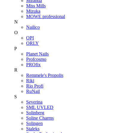
Miranda
Miss Mills
Mizuka
MOWE professional
N
Nailico
O
OPI
ORLY
P
Planet Nails
Profcosmo
PROfix
R
Remmele's Propolis
Riki
Rio Profi
RuNail
S
Severina
SML UVLED
Solinberg
Soline Charms
Solingen
Staleks