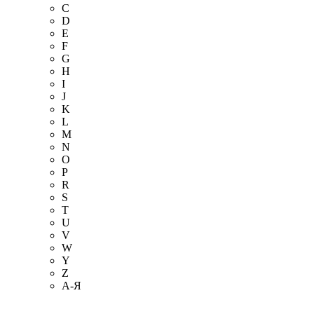
C
D
E
F
G
H
I
J
K
L
M
N
O
P
R
S
T
U
V
W
Y
Z
А-Я