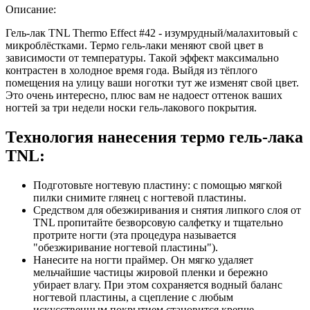
Описание:
Гель-лак TNL Thermo Effect #42 - изумрудный/малахитовый с
микроблёстками. Термо гель-лаки меняют свой цвет в
зависимости от температуры. Такой эффект максимально
контрастен в холодное время года. Выйдя из тёплого
помещения на улицу ваши ноготки тут же изменят свой цвет.
Это очень интересно, плюс вам не надоест оттенок ваших
ногтей за три недели носки гель-лакового покрытия.
Технология нанесения термо гель-лака
TNL:
Подготовьте ногтевую пластину: с помощью мягкой
пилки снимите глянец с ногтевой пластины.
Средством для обезжиривания и снятия липкого слоя от
TNL пропитайте безворсовую салфетку и тщательно
протрите ногти (эта процедура называется
"обезжиривание ногтевой пластины").
Нанесите на ногти праймер. Он мягко удаляет
мельчайшие частицы жировой пленки и бережно
убирает влагу. При этом сохраняется водный баланс
ногтевой пластины, а сцепление с любым
искусственным покрытием становится крепче.