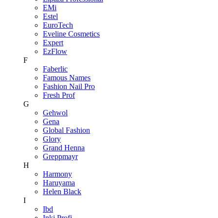
EMi
Estel
EuroTech
Eveline Cosmetics
Expert
EzFlow
F
Faberlic
Famous Names
Fashion Nail Pro
Fresh Prof
G
Gehwol
Gena
Global Fashion
Glory
Grand Henna
Greppmayr
H
Harmony
Haruyama
Helen Black
I
Ibd
Inki Profi