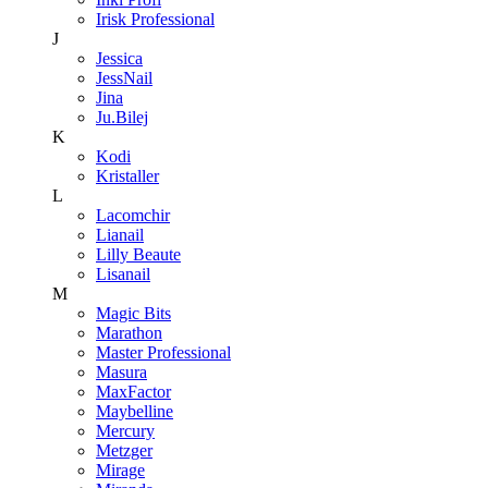
Irisk Professional
J
Jessica
JessNail
Jina
Ju.Bilej
K
Kodi
Kristaller
L
Lacomchir
Lianail
Lilly Beaute
Lisanail
M
Magic Bits
Marathon
Master Professional
Masura
MaxFactor
Maybelline
Mercury
Metzger
Mirage