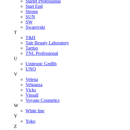
Starlet Professional
Start Epil
Strong
SUN
SW
Swarovski
T
T&H
Tale Beauty Laboratory
Tartiso
TNL Professional
U
Unitroniс GmBh
UNO
V
Velena
Velganza
Vicks
Vinsall
Voyage Cosmetics
W
White line
Y
Yoko
Z