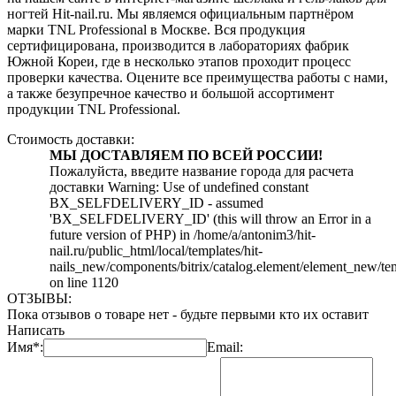
ногтей Hit-nail.ru. Мы являемся официальным партнёром
марки TNL Professional в Москве. Вся продукция
сертифицирована, производится в лабораториях фабрик
Южной Кореи, где в несколько этапов проходит процесс
проверки качества. Оцените все преимущества работы с нами,
а также безупречное качество и большой ассортимент
продукции TNL Professional.
Стоимость доставки:
МЫ ДОСТАВЛЯЕМ ПО ВСЕЙ РОССИИ!
Пожалуйста, введите название города для расчета
доставки Warning: Use of undefined constant
BX_SELFDELIVERY_ID - assumed
'BX_SELFDELIVERY_ID' (this will throw an Error in a
future version of PHP) in /home/a/antonim3/hit-
nail.ru/public_html/local/templates/hit-
nails_new/components/bitrix/catalog.element/element_new/te
on line 1120
ОТЗЫВЫ:
Пока отзывов о товаре нет - будьте первыми кто их оставит
Написать
Имя*:
Email: