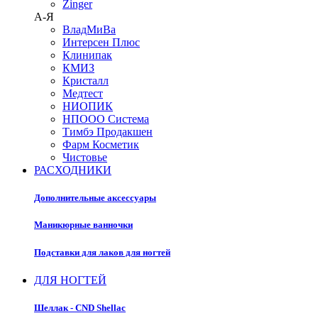
Zinger
А-Я
ВладМиВа
Интерсен Плюс
Клинипак
КМИЗ
Кристалл
Медтест
НИОПИК
НПООО Система
Тимбэ Продакшен
Фарм Косметик
Чистовье
РАСХОДНИКИ
Дополнительные аксессуары
Маникюрные ванночки
Подставки для лаков для ногтей
ДЛЯ НОГТЕЙ
Шеллак - CND Shellac