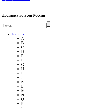
Доставка по всей России
Бренды
A
B
C
D
E
F
G
H
I
J
K
L
M
N
O
P
R