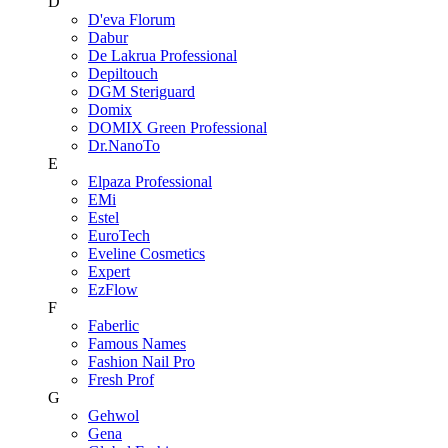
D
D'eva Florum
Dabur
De Lakrua Professional
Depiltouch
DGM Steriguard
Domix
DOMIX Green Professional
Dr.NanoTo
E
Elpaza Professional
EMi
Estel
EuroTech
Eveline Cosmetics
Expert
EzFlow
F
Faberlic
Famous Names
Fashion Nail Pro
Fresh Prof
G
Gehwol
Gena