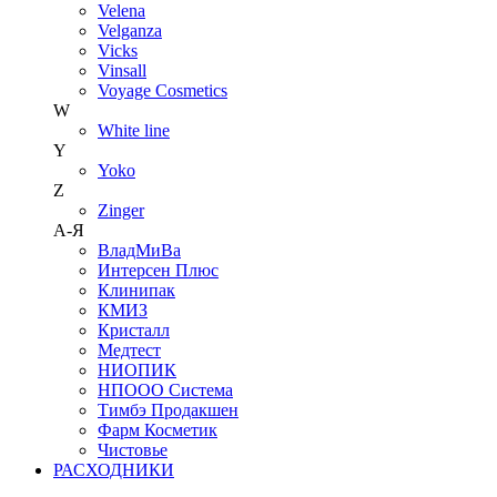
Velena
Velganza
Vicks
Vinsall
Voyage Cosmetics
W
White line
Y
Yoko
Z
Zinger
А-Я
ВладМиВа
Интерсен Плюс
Клинипак
КМИЗ
Кристалл
Медтест
НИОПИК
НПООО Система
Тимбэ Продакшен
Фарм Косметик
Чистовье
РАСХОДНИКИ