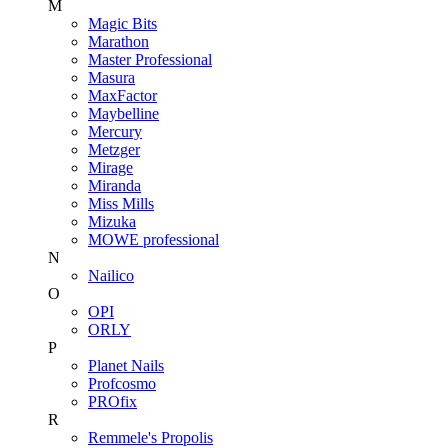
M
Magic Bits
Marathon
Master Professional
Masura
MaxFactor
Maybelline
Mercury
Metzger
Mirage
Miranda
Miss Mills
Mizuka
MOWE professional
N
Nailico
O
OPI
ORLY
P
Planet Nails
Profcosmo
PROfix
R
Remmele's Propolis