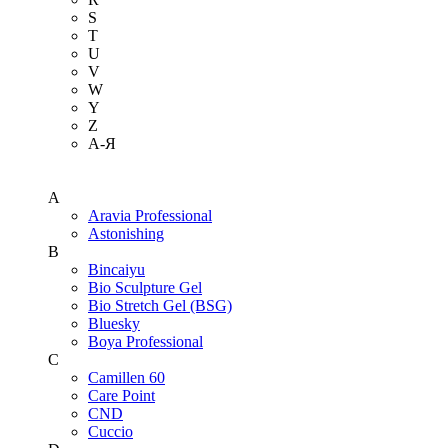
S
T
U
V
W
Y
Z
А-Я
A
Aravia Professional
Astonishing
B
Bincaiyu
Bio Sculpture Gel
Bio Stretch Gel (BSG)
Bluesky
Boya Professional
C
Camillen 60
Care Point
CND
Cuccio