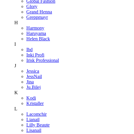
Global Fashion
Glory
Grand Henna
Greppmayr
H
Harmony
Haruyama
Helen Black
I
Ibd
Inki Profi
Irisk Professional
J
Jessica
JessNail
Jina
Ju.Bilej
K
Kodi
Kristaller
L
Lacomchir
Lianail
Lilly Beaute
Lisanail