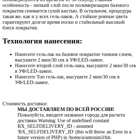
особенность - липкий слой после полимеризации базового
покрытия снимается сухой кистью. В остальном, процедура
такая же, как и у всех гель-лаков. А стойкие ровные цвета
гарантируют долгое время носки и стабильный высокий
блеск покрытия.
Технология нанесения:
Нанесите гель-лак на базовое покрытие тонким слоем,
высушите 2 мин/30 сек в УФ/LED-лампе.
Нанесите второй слой гель-лака, высушите 2 мин/30 сек
в УФ/LED-лампе.
Нанесите Топ гель-лак, высушите 2 мин/30 сек в
УФ/LED-лампе.
Стоимость доставки:
МЫ ДОСТАВЛЯЕМ ПО ВСЕЙ РОССИИ!
Пожалуйста, введите название города для расчета
доставки Warning: Use of undefined constant
BX_SELFDELIVERY_ID - assumed
'BX_SELFDELIVERY_ID' (this will throw an Error in a
future version of PHP) in /home/a/antonim3/hit-