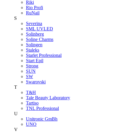
Riki
Rio Profi
RuNail
S
Severina
SML UVLED
Solinberg
Soline Charms
Solingen
Staleks
Starlet Professional
Start Epil
Strong
SUN
SW
Swarovski
T
T&H
Tale Beauty Laboratory
Tartiso
TNL Professional
U
Unitroniс GmBh
UNO
V