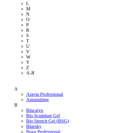
L
M
N
O
P
R
S
T
U
V
W
Y
Z
А-Я
A
Aravia Professional
Astonishing
B
Bincaiyu
Bio Sculpture Gel
Bio Stretch Gel (BSG)
Bluesky
Boya Professional