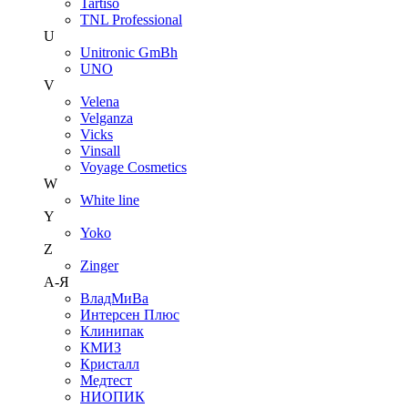
Tartiso
TNL Professional
U
Unitroniс GmBh
UNO
V
Velena
Velganza
Vicks
Vinsall
Voyage Cosmetics
W
White line
Y
Yoko
Z
Zinger
А-Я
ВладМиВа
Интерсен Плюс
Клинипак
КМИЗ
Кристалл
Медтест
НИОПИК