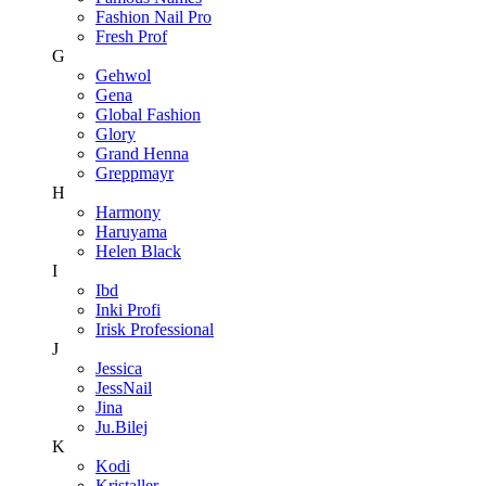
Fashion Nail Pro
Fresh Prof
G
Gehwol
Gena
Global Fashion
Glory
Grand Henna
Greppmayr
H
Harmony
Haruyama
Helen Black
I
Ibd
Inki Profi
Irisk Professional
J
Jessica
JessNail
Jina
Ju.Bilej
K
Kodi
Kristaller