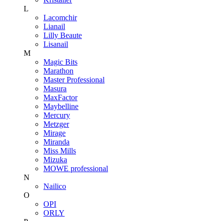
L
Lacomchir
Lianail
Lilly Beaute
Lisanail
M
Magic Bits
Marathon
Master Professional
Masura
MaxFactor
Maybelline
Mercury
Metzger
Mirage
Miranda
Miss Mills
Mizuka
MOWE professional
N
Nailico
O
OPI
ORLY