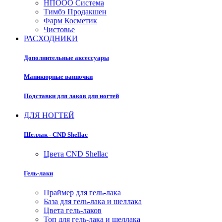
НПООО Система
Тимбэ Продакшен
Фарм Косметик
Чистовье
РАСХОДНИКИ
Дополнительные аксессуары
Маникюрные ванночки
Подставки для лаков для ногтей
ДЛЯ НОГТЕЙ
Шеллак - CND Shellac
Цвета CND Shellac
Гель-лаки
Праймер для гель-лака
База для гель-лака и шеллака
Цвета гель-лаков
Топ для гель-лака и шеллака