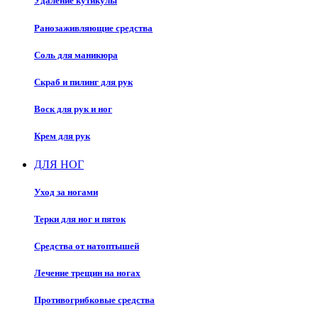
Удаление кутикулы
Ранозаживляющие средства
Соль для маникюра
Скраб и пилинг для рук
Воск для рук и ног
Крем для рук
ДЛЯ НОГ
Уход за ногами
Терки для ног и пяток
Средства от натоптышей
Лечение трещин на ногах
Противогрибковые средства