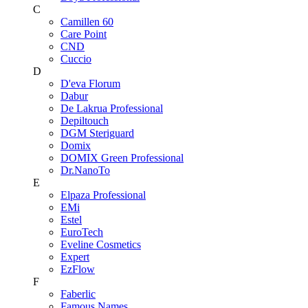
C
Camillen 60
Care Point
CND
Cuccio
D
D'eva Florum
Dabur
De Lakrua Professional
Depiltouch
DGM Steriguard
Domix
DOMIX Green Professional
Dr.NanoTo
E
Elpaza Professional
EMi
Estel
EuroTech
Eveline Cosmetics
Expert
EzFlow
F
Faberlic
Famous Names