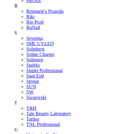
PROfix
R
Remmele's Propolis
Riki
Rio Profi
RuNail
S
Severina
SML UVLED
Solinberg
Soline Charms
Solingen
Staleks
Starlet Professional
Start Epil
Strong
SUN
SW
Swarovski
T
T&H
Tale Beauty Laboratory
Tartiso
TNL Professional
U