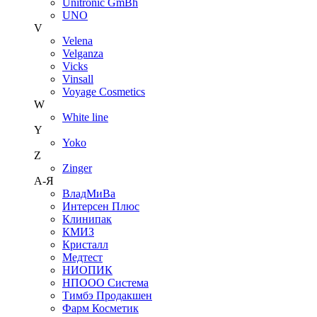
Unitroniс GmBh
UNO
V
Velena
Velganza
Vicks
Vinsall
Voyage Cosmetics
W
White line
Y
Yoko
Z
Zinger
А-Я
ВладМиВа
Интерсен Плюс
Клинипак
КМИЗ
Кристалл
Медтест
НИОПИК
НПООО Система
Тимбэ Продакшен
Фарм Косметик