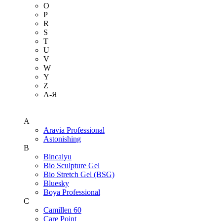
O
P
R
S
T
U
V
W
Y
Z
А-Я
A
Aravia Professional
Astonishing
B
Bincaiyu
Bio Sculpture Gel
Bio Stretch Gel (BSG)
Bluesky
Boya Professional
C
Camillen 60
Care Point