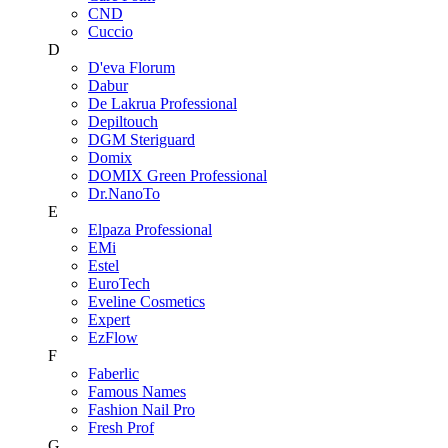
CND
Cuccio
D
D'eva Florum
Dabur
De Lakrua Professional
Depiltouch
DGM Steriguard
Domix
DOMIX Green Professional
Dr.NanoTo
E
Elpaza Professional
EMi
Estel
EuroTech
Eveline Cosmetics
Expert
EzFlow
F
Faberlic
Famous Names
Fashion Nail Pro
Fresh Prof
G