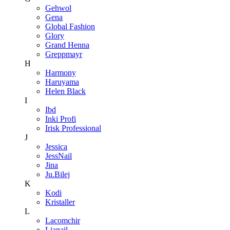
Gehwol
Gena
Global Fashion
Glory
Grand Henna
Greppmayr
H
Harmony
Haruyama
Helen Black
I
Ibd
Inki Profi
Irisk Professional
J
Jessica
JessNail
Jina
Ju.Bilej
K
Kodi
Kristaller
L
Lacomchir
Lianail