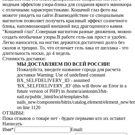
модным эффектом узора-блика для создания яркого маникюра
с отличными характеристиками. Кошачий глаз фото вы
можете увидеть на сайте.Взаимодействие со специальным
магнитом позволяет получить красивый эффект солнечного
блика, напоминающий внешний вид драгоценного камня
"Кошачий глаз".Совершая магнитом разные движения, можно
создать необычные узоры.В работе гель-лак прост и удобен.
Легко наносится, на ногтях держится достаточно долго без
сколов и трещин. То, что отличает гель лака от шеллака - это
длительность носки, до 4 недель.
Стоимость доставки:
МЫ ДОСТАВЛЯЕМ ПО ВСЕЙ РОССИИ!
Пожалуйста, введите название города для расчета
доставки Warning: Use of undefined constant
BX_SELFDELIVERY_ID - assumed
'BX_SELFDELIVERY_ID' (this will throw an Error in a
future version of PHP) in /home/a/antonim3/hit-
nail.ru/public_html/local/templates/hit-
nails_new/components/bitrix/catalog.element/element_new/te
on line 1120
ОТЗЫВЫ:
Пока отзывов о товаре нет - будьте первыми кто их оставит
Написать
Имя*:
Email: