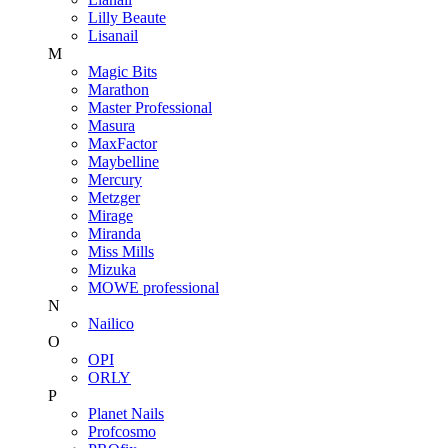
Lilly Beaute
Lisanail
M
Magic Bits
Marathon
Master Professional
Masura
MaxFactor
Maybelline
Mercury
Metzger
Mirage
Miranda
Miss Mills
Mizuka
MOWE professional
N
Nailico
O
OPI
ORLY
P
Planet Nails
Profcosmo