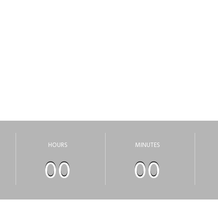
ВОДЯТСЯ ТЕКХНИ
риносим свои извинения, за неудобства, сайт скоро откроет
HOURS
MINUTES
00
00