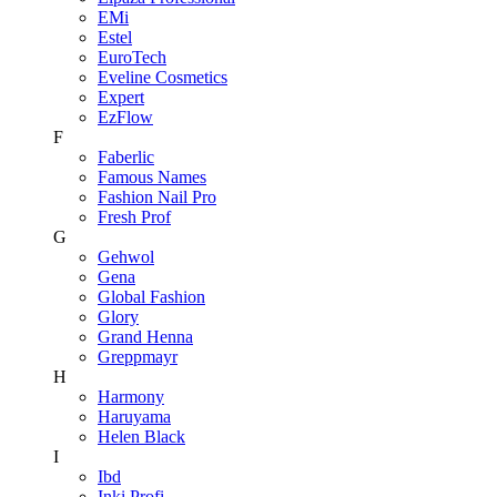
EMi
Estel
EuroTech
Eveline Cosmetics
Expert
EzFlow
F
Faberlic
Famous Names
Fashion Nail Pro
Fresh Prof
G
Gehwol
Gena
Global Fashion
Glory
Grand Henna
Greppmayr
H
Harmony
Haruyama
Helen Black
I
Ibd
Inki Profi