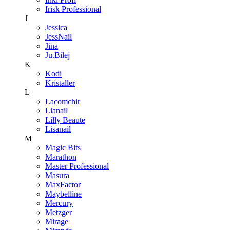
Irisk Professional
J
Jessica
JessNail
Jina
Ju.Bilej
K
Kodi
Kristaller
L
Lacomchir
Lianail
Lilly Beaute
Lisanail
M
Magic Bits
Marathon
Master Professional
Masura
MaxFactor
Maybelline
Mercury
Metzger
Mirage