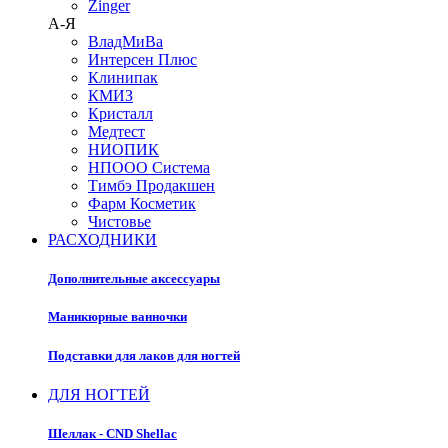
Zinger
А-Я
ВладМиВа
Интерсен Плюс
Клинипак
КМИЗ
Кристалл
Медтест
НИОПИК
НПООО Система
Тимбэ Продакшен
Фарм Косметик
Чистовье
РАСХОДНИКИ
Дополнительные аксессуары
Маникюрные ванночки
Подставки для лаков для ногтей
ДЛЯ НОГТЕЙ
Шеллак - CND Shellac