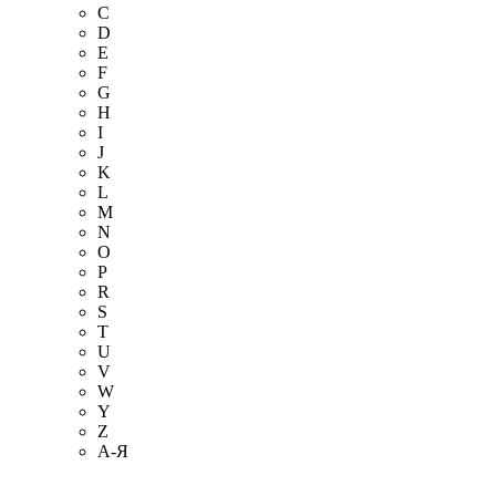
C
D
E
F
G
H
I
J
K
L
M
N
O
P
R
S
T
U
V
W
Y
Z
А-Я