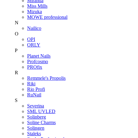
Miranda
Miss Mills
Mizuka
MOWE professional
N
Nailico
O
OPI
ORLY
P
Planet Nails
Profcosmo
PROfix
R
Remmele's Propolis
Riki
Rio Profi
RuNail
S
Severina
SML UVLED
Solinberg
Soline Charms
Solingen
Staleks