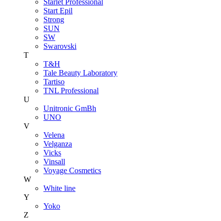
Starlet Professional
Start Epil
Strong
SUN
SW
Swarovski
T
T&H
Tale Beauty Laboratory
Tartiso
TNL Professional
U
Unitroniс GmBh
UNO
V
Velena
Velganza
Vicks
Vinsall
Voyage Cosmetics
W
White line
Y
Yoko
Z