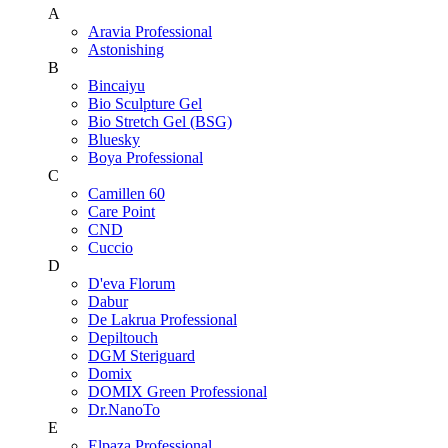
A
Aravia Professional
Astonishing
B
Bincaiyu
Bio Sculpture Gel
Bio Stretch Gel (BSG)
Bluesky
Boya Professional
C
Camillen 60
Care Point
CND
Cuccio
D
D'eva Florum
Dabur
De Lakrua Professional
Depiltouch
DGM Steriguard
Domix
DOMIX Green Professional
Dr.NanoTo
E
Elpaza Professional