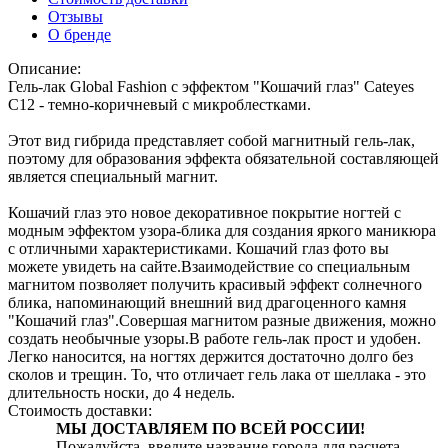
Отзывы
О бренде
Описание:
Гель-лак Global Fashion с эффектом "Кошачий глаз" Cateyes
С12 - темно-коричневый с микроблестками.
Этот вид гибрида представляет собой магнитный гель-лак,
поэтому для образования эффекта обязательной составляющей
является специальный магнит.
Кошачий глаз это новое декоративное покрытие ногтей с
модным эффектом узора-блика для создания яркого маникюра
с отличными характеристиками. Кошачий глаз фото вы
можете увидеть на сайте.Взаимодействие со специальным
магнитом позволяет получить красивый эффект солнечного
блика, напоминающий внешний вид драгоценного камня
"Кошачий глаз".Совершая магнитом разные движения, можно
создать необычные узоры.В работе гель-лак прост и удобен.
Легко наносится, на ногтях держится достаточно долго без
сколов и трещин. То, что отличает гель лака от шеллака - это
длительность носки, до 4 недель.
Стоимость доставки:
МЫ ДОСТАВЛЯЕМ ПО ВСЕЙ РОССИИ!
Пожалуйста, введите название города для расчета