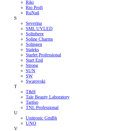
Riki
Rio Profi
RuNail
S
Severina
SML UVLED
Solinberg
Soline Charms
Solingen
Staleks
Starlet Professional
Start Epil
Strong
SUN
SW
Swarovski
T
T&H
Tale Beauty Laboratory
Tartiso
TNL Professional
U
Unitroniс GmBh
UNO
V