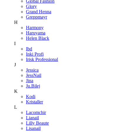
Global Fashion
Glory
Grand Henna
Greppmayr
H
Harmony
Haruyama
Helen Black
I
Ibd
Inki Profi
Irisk Professional
J
Jessica
JessNail
Jina
Ju.Bilej
K
Kodi
Kristaller
L
Lacomchir
Lianail
Lilly Beaute
Lisanail