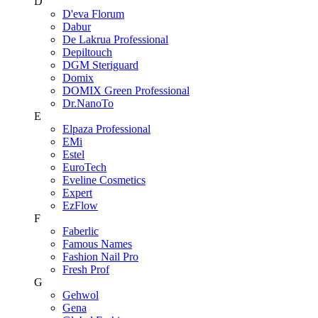
D
D'eva Florum
Dabur
De Lakrua Professional
Depiltouch
DGM Steriguard
Domix
DOMIX Green Professional
Dr.NanoTo
E
Elpaza Professional
EMi
Estel
EuroTech
Eveline Cosmetics
Expert
EzFlow
F
Faberlic
Famous Names
Fashion Nail Pro
Fresh Prof
G
Gehwol
Gena