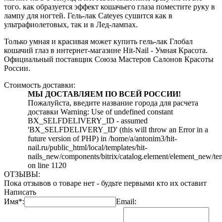
того. как образуется эффект кошачьего глаза поместите руку в
лампу для ногтей. Гель-лак Cateyes сушится как в
ультрафиолетовых, так и в Лед-лампах.
Только умная и красивая может купить гель-лак Глобал
кошачий глаз в интернет-магазине Hit-Nail - Умная Красота.
Официальный поставщик Союза Мастеров Салонов Красоты
России.
Стоимость доставки:
МЫ ДОСТАВЛЯЕМ ПО ВСЕЙ РОССИИ!
Пожалуйста, введите название города для расчета
доставки Warning: Use of undefined constant
BX_SELFDELIVERY_ID - assumed
'BX_SELFDELIVERY_ID' (this will throw an Error in a
future version of PHP) in /home/a/antonim3/hit-
nail.ru/public_html/local/templates/hit-
nails_new/components/bitrix/catalog.element/element_new/te
on line 1120
ОТЗЫВЫ:
Пока отзывов о товаре нет - будьте первыми кто их оставит
Написать
Имя*:
Email: