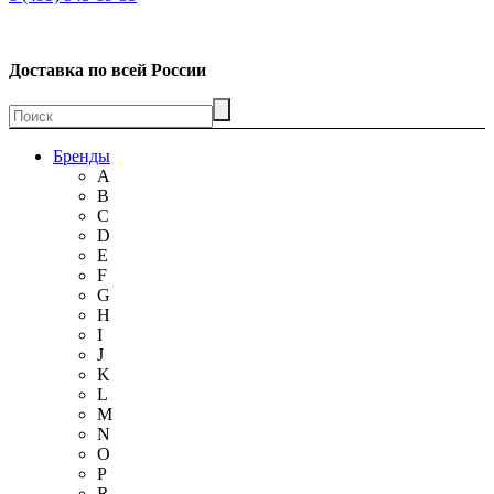
Доставка по всей России
Бренды
A
B
C
D
E
F
G
H
I
J
K
L
M
N
O
P
R