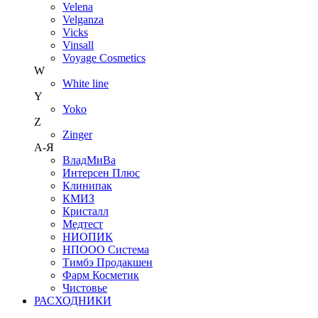
Velena
Velganza
Vicks
Vinsall
Voyage Cosmetics
W
White line
Y
Yoko
Z
Zinger
А-Я
ВладМиВа
Интерсен Плюс
Клинипак
КМИЗ
Кристалл
Медтест
НИОПИК
НПООО Система
Тимбэ Продакшен
Фарм Косметик
Чистовье
РАСХОДНИКИ