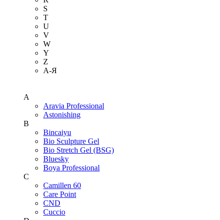
S
T
U
V
W
Y
Z
А-Я
A
Aravia Professional
Astonishing
B
Bincaiyu
Bio Sculpture Gel
Bio Stretch Gel (BSG)
Bluesky
Boya Professional
C
Camillen 60
Care Point
CND
Cuccio