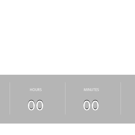
ВОДЯТСЯ ТЕКХНИ
риносим свои извинения, за неудобства, сайт скоро откроет
HOURS
MINUTES
00
00