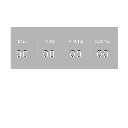
Приносим свои извинения, за неудобства, сайт
скоро откроется
DAYS
HOURS
MINUTES
SECONDS
00
00
00
00