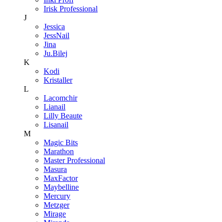
Irisk Professional
J
Jessica
JessNail
Jina
Ju.Bilej
K
Kodi
Kristaller
L
Lacomchir
Lianail
Lilly Beaute
Lisanail
M
Magic Bits
Marathon
Master Professional
Masura
MaxFactor
Maybelline
Mercury
Metzger
Mirage