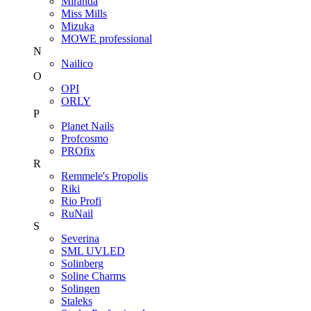
Miranda
Miss Mills
Mizuka
MOWE professional
N
Nailico
O
OPI
ORLY
P
Planet Nails
Profcosmo
PROfix
R
Remmele's Propolis
Riki
Rio Profi
RuNail
S
Severina
SML UVLED
Solinberg
Soline Charms
Solingen
Staleks