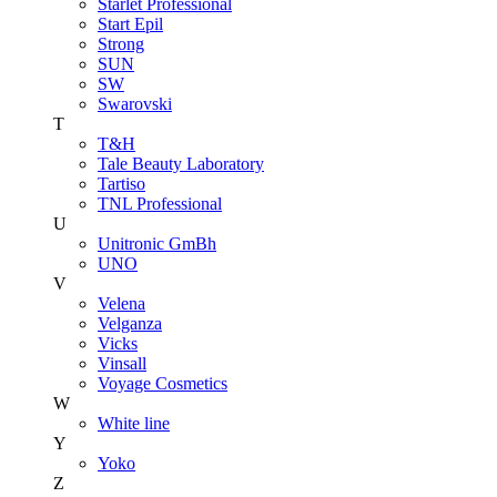
Starlet Professional
Start Epil
Strong
SUN
SW
Swarovski
T
T&H
Tale Beauty Laboratory
Tartiso
TNL Professional
U
Unitroniс GmBh
UNO
V
Velena
Velganza
Vicks
Vinsall
Voyage Cosmetics
W
White line
Y
Yoko
Z