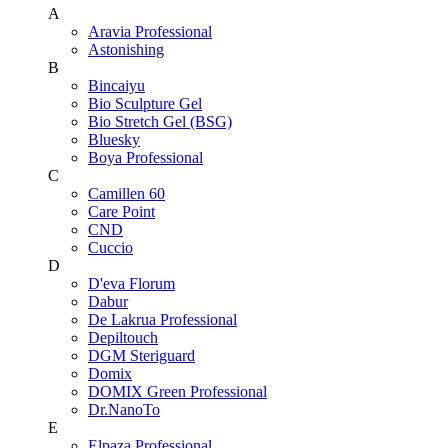
A
Aravia Professional
Astonishing
B
Bincaiyu
Bio Sculpture Gel
Bio Stretch Gel (BSG)
Bluesky
Boya Professional
C
Camillen 60
Care Point
CND
Cuccio
D
D'eva Florum
Dabur
De Lakrua Professional
Depiltouch
DGM Steriguard
Domix
DOMIX Green Professional
Dr.NanoTo
E
Elpaza Professional