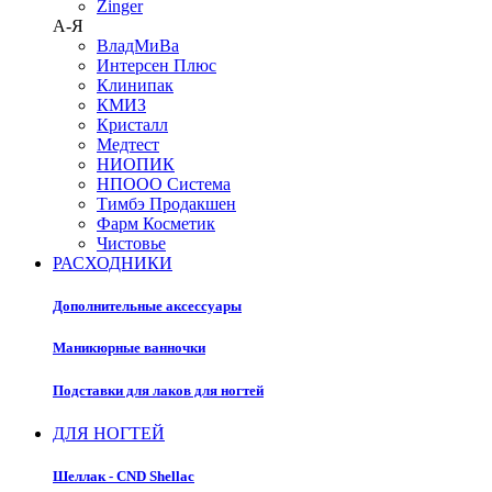
Zinger
А-Я
ВладМиВа
Интерсен Плюс
Клинипак
КМИЗ
Кристалл
Медтест
НИОПИК
НПООО Система
Тимбэ Продакшен
Фарм Косметик
Чистовье
РАСХОДНИКИ
Дополнительные аксессуары
Маникюрные ванночки
Подставки для лаков для ногтей
ДЛЯ НОГТЕЙ
Шеллак - CND Shellac