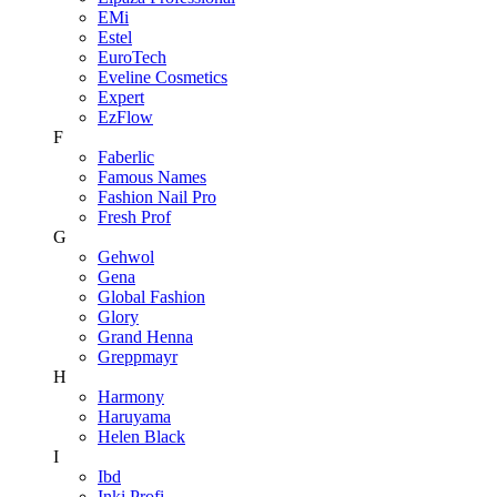
EMi
Estel
EuroTech
Eveline Cosmetics
Expert
EzFlow
F
Faberlic
Famous Names
Fashion Nail Pro
Fresh Prof
G
Gehwol
Gena
Global Fashion
Glory
Grand Henna
Greppmayr
H
Harmony
Haruyama
Helen Black
I
Ibd
Inki Profi