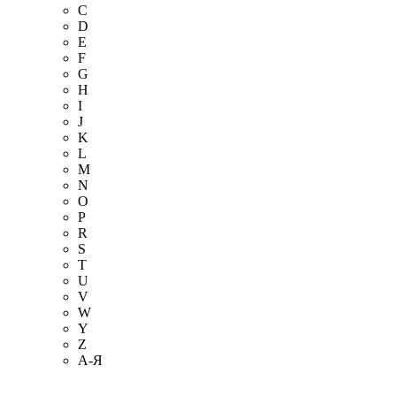
C
D
E
F
G
H
I
J
K
L
M
N
O
P
R
S
T
U
V
W
Y
Z
А-Я