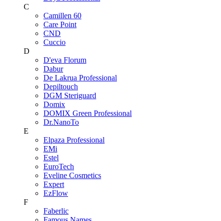
C
Camillen 60
Care Point
CND
Cuccio
D
D'eva Florum
Dabur
De Lakrua Professional
Depiltouch
DGM Steriguard
Domix
DOMIX Green Professional
Dr.NanoTo
E
Elpaza Professional
EMi
Estel
EuroTech
Eveline Cosmetics
Expert
EzFlow
F
Faberlic
Famous Names