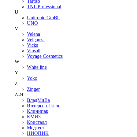
Tartiso
TNL Professional
U
Unitroniс GmBh
UNO
V
Velena
Velganza
Vicks
Vinsall
Voyage Cosmetics
W
White line
Y
Yoko
Z
Zinger
А-Я
ВладМиВа
Интерсен Плюс
Клинипак
КМИЗ
Кристалл
Медтест
НИОПИК