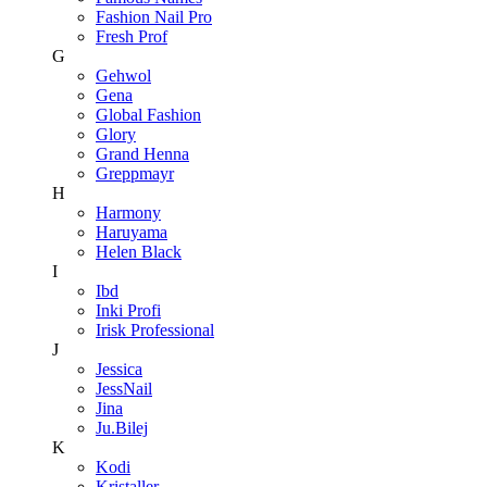
Fashion Nail Pro
Fresh Prof
G
Gehwol
Gena
Global Fashion
Glory
Grand Henna
Greppmayr
H
Harmony
Haruyama
Helen Black
I
Ibd
Inki Profi
Irisk Professional
J
Jessica
JessNail
Jina
Ju.Bilej
K
Kodi
Kristaller