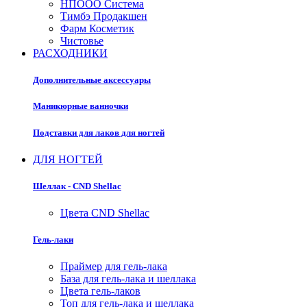
НПООО Система
Тимбэ Продакшен
Фарм Косметик
Чистовье
РАСХОДНИКИ
Дополнительные аксессуары
Маникюрные ванночки
Подставки для лаков для ногтей
ДЛЯ НОГТЕЙ
Шеллак - CND Shellac
Цвета CND Shellac
Гель-лаки
Праймер для гель-лака
База для гель-лака и шеллака
Цвета гель-лаков
Топ для гель-лака и шеллака