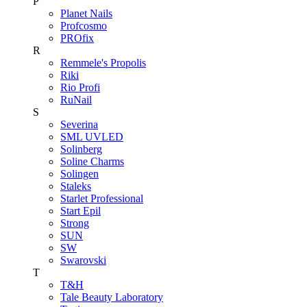
P
Planet Nails
Profcosmo
PROfix
R
Remmele's Propolis
Riki
Rio Profi
RuNail
S
Severina
SML UVLED
Solinberg
Soline Charms
Solingen
Staleks
Starlet Professional
Start Epil
Strong
SUN
SW
Swarovski
T
T&H
Tale Beauty Laboratory