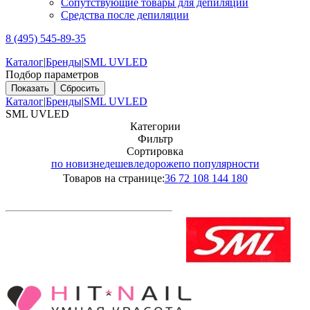
Сопутствующие товары для депиляции
Средства после депиляции
8 (495) 545-89-35
Каталог
|
Бренды
|
SML UVLED
Подбор параметров
Каталог
|
Бренды
|
SML UVLED
SML UVLED
Категории
Фильтр
Сортировка
по новизне
дешевле
дороже
по популярности
Товаров на странице:
36
72
108
144
180