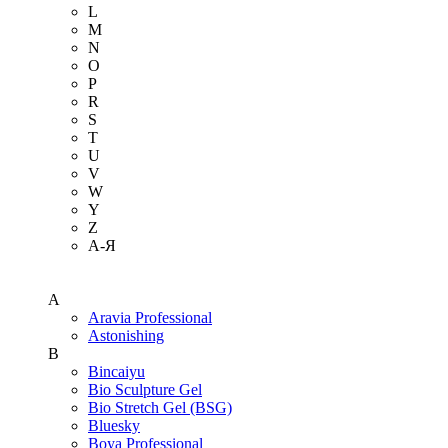
L
M
N
O
P
R
S
T
U
V
W
Y
Z
А-Я
A
Aravia Professional
Astonishing
B
Bincaiyu
Bio Sculpture Gel
Bio Stretch Gel (BSG)
Bluesky
Boya Professional