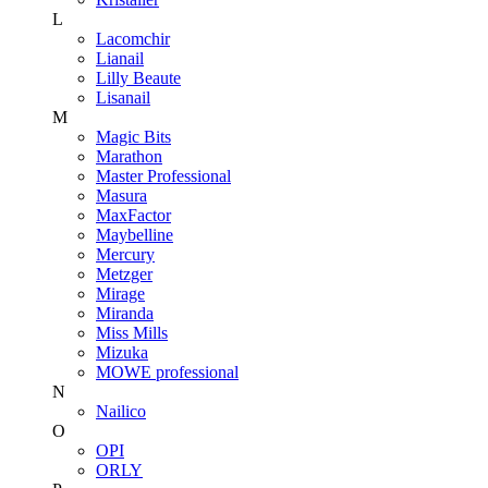
L
Lacomchir
Lianail
Lilly Beaute
Lisanail
M
Magic Bits
Marathon
Master Professional
Masura
MaxFactor
Maybelline
Mercury
Metzger
Mirage
Miranda
Miss Mills
Mizuka
MOWE professional
N
Nailico
O
OPI
ORLY