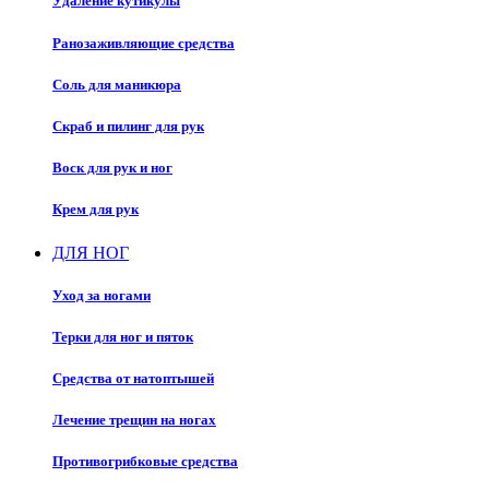
Удаление кутикулы
Ранозаживляющие средства
Соль для маникюра
Скраб и пилинг для рук
Воск для рук и ног
Крем для рук
ДЛЯ НОГ
Уход за ногами
Терки для ног и пяток
Средства от натоптышей
Лечение трещин на ногах
Противогрибковые средства