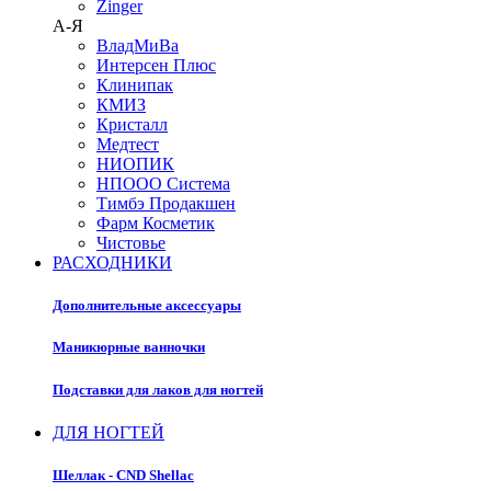
Zinger
А-Я
ВладМиВа
Интерсен Плюс
Клинипак
КМИЗ
Кристалл
Медтест
НИОПИК
НПООО Система
Тимбэ Продакшен
Фарм Косметик
Чистовье
РАСХОДНИКИ
Дополнительные аксессуары
Маникюрные ванночки
Подставки для лаков для ногтей
ДЛЯ НОГТЕЙ
Шеллак - CND Shellac