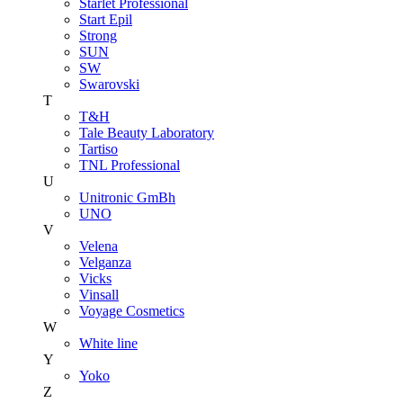
Starlet Professional
Start Epil
Strong
SUN
SW
Swarovski
T
T&H
Tale Beauty Laboratory
Tartiso
TNL Professional
U
Unitroniс GmBh
UNO
V
Velena
Velganza
Vicks
Vinsall
Voyage Cosmetics
W
White line
Y
Yoko
Z