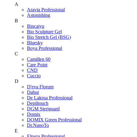
A
Aravia Professional
Astonishing
B
Bincaiyu
Bio Sculpture Gel
Bio Stretch Gel (BSG)
Bluesky
Boya Professional
C
Camillen 60
Care Point
CND
Cuccio
D
D'eva Florum
Dabur
De Lakrua Professional
Depiltouch
DGM Steriguard
Domix
DOMIX Green Professional
Dr.NanoTo
E
Elpaza Professional