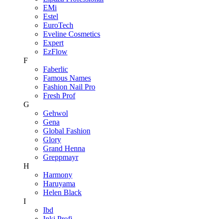
EMi
Estel
EuroTech
Eveline Cosmetics
Expert
EzFlow
F
Faberlic
Famous Names
Fashion Nail Pro
Fresh Prof
G
Gehwol
Gena
Global Fashion
Glory
Grand Henna
Greppmayr
H
Harmony
Haruyama
Helen Black
I
Ibd
Inki Profi