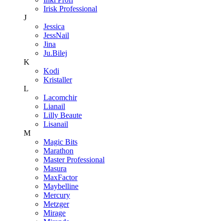
Irisk Professional
J
Jessica
JessNail
Jina
Ju.Bilej
K
Kodi
Kristaller
L
Lacomchir
Lianail
Lilly Beaute
Lisanail
M
Magic Bits
Marathon
Master Professional
Masura
MaxFactor
Maybelline
Mercury
Metzger
Mirage