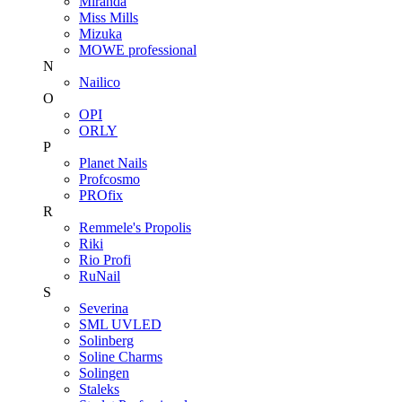
Miranda
Miss Mills
Mizuka
MOWE professional
N
Nailico
O
OPI
ORLY
P
Planet Nails
Profcosmo
PROfix
R
Remmele's Propolis
Riki
Rio Profi
RuNail
S
Severina
SML UVLED
Solinberg
Soline Charms
Solingen
Staleks