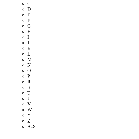
C
D
E
F
G
H
I
J
K
L
M
N
O
P
R
S
T
U
V
W
Y
Z
А-Я