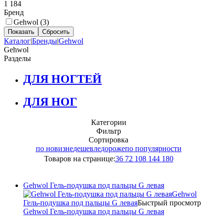
1 184
Бренд
Gehwol (
3
)
Каталог
|
Бренды
|
Gehwol
Gehwol
Разделы
ДЛЯ НОГТЕЙ
ДЛЯ НОГ
Категории
Фильтр
Сортировка
по новизне
дешевле
дороже
по популярности
Товаров на странице:
36
72
108
144
180
Gehwol Гель-подушка под пальцы G левая
Gehwol
Гель-подушка под пальцы G левая
Быстрый просмотр
Gehwol Гель-подушка под пальцы G левая