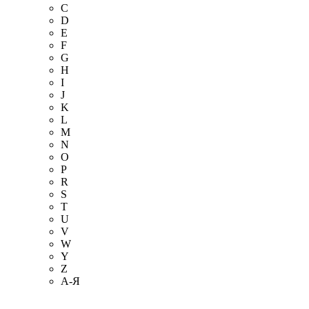
C
D
E
F
G
H
I
J
K
L
M
N
O
P
R
S
T
U
V
W
Y
Z
А-Я