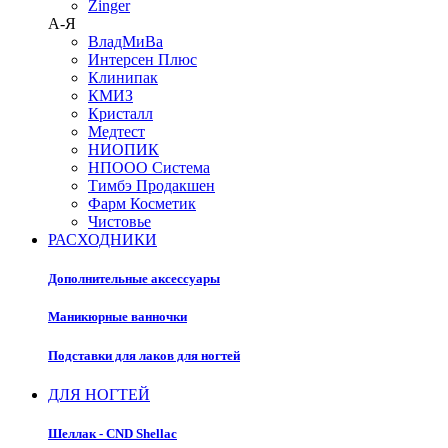
Zinger
А-Я
ВладМиВа
Интерсен Плюс
Клинипак
КМИЗ
Кристалл
Медтест
НИОПИК
НПООО Система
Тимбэ Продакшен
Фарм Косметик
Чистовье
РАСХОДНИКИ
Дополнительные аксессуары
Маникюрные ванночки
Подставки для лаков для ногтей
ДЛЯ НОГТЕЙ
Шеллак - CND Shellac