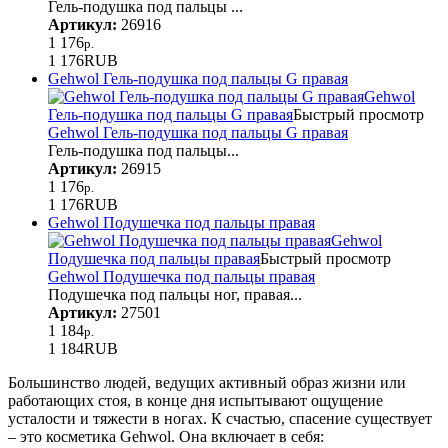
Гель-подушка под пальцы ...
Артикул:
26916
1 176
р.
1 176
RUB
Gehwol Гель-подушка под пальцы G правая
Gehwol
Гель-подушка под пальцы G правая
Быстрый просмотр
Gehwol Гель-подушка под пальцы G правая
Гель-подушка под пальцы...
Артикул:
26915
1 176
р.
1 176
RUB
Gehwol Подушечка под пальцы правая
Gehwol
Подушечка под пальцы правая
Быстрый просмотр
Gehwol Подушечка под пальцы правая
Подушечка под пальцы ног, правая...
Артикул:
27501
1 184
р.
1 184
RUB
Большинство людей, ведущих активный образ жизни или
работающих стоя, в конце дня испытывают ощущение
усталости и тяжести в ногах. К счастью, спасение существует
– это косметика Gehwol. Она включает в себя: