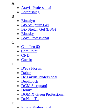
A
Aravia Professional
Astonishing
B
Bincaiyu
Bio Sculpture Gel
Bio Stretch Gel (BSG)
Bluesky
Boya Professional
C
Camillen 60
Care Point
CND
Cuccio
D
D'eva Florum
Dabur
De Lakrua Professional
Depiltouch
DGM Steriguard
Domix
DOMIX Green Professional
Dr.NanoTo
E
Elpaza Professional