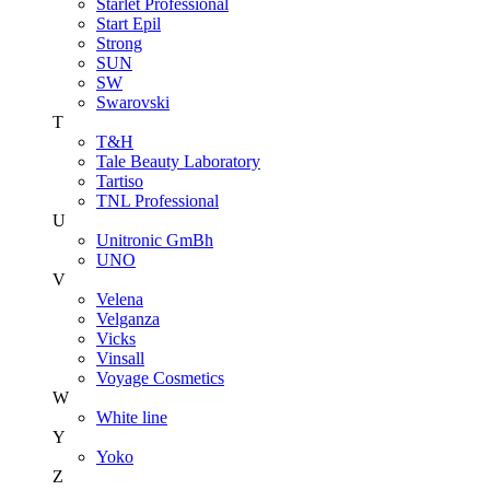
Starlet Professional
Start Epil
Strong
SUN
SW
Swarovski
T
T&H
Tale Beauty Laboratory
Tartiso
TNL Professional
U
Unitroniс GmBh
UNO
V
Velena
Velganza
Vicks
Vinsall
Voyage Cosmetics
W
White line
Y
Yoko
Z