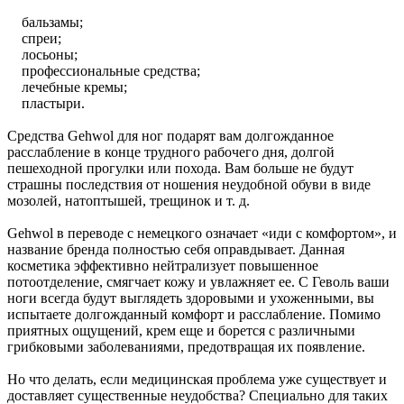
бальзамы;
спреи;
лосьоны;
профессиональные средства;
лечебные кремы;
пластыри.
Средства Gehwol для ног подарят вам долгожданное
расслабление в конце трудного рабочего дня, долгой
пешеходной прогулки или похода. Вам больше не будут
страшны последствия от ношения неудобной обуви в виде
мозолей, натоптышей, трещинок и т. д.
Gehwol в переводе с немецкого означает «иди с комфортом», и
название бренда полностью себя оправдывает. Данная
косметика эффективно нейтрализует повышенное
потоотделение, смягчает кожу и увлажняет ее. С Геволь ваши
ноги всегда будут выглядеть здоровыми и ухоженными, вы
испытаете долгожданный комфорт и расслабление. Помимо
приятных ощущений, крем еще и борется с различными
грибковыми заболеваниями, предотвращая их появление.
Но что делать, если медицинская проблема уже существует и
доставляет существенные неудобства? Специально для таких