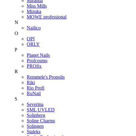
Miranda
Miss Mills
Mizuka
MOWE professional
N
Nailico
O
OPI
ORLY
P
Planet Nails
Profcosmo
PROfix
R
Remmele's Propolis
Riki
Rio Profi
RuNail
S
Severina
SML UVLED
Solinberg
Soline Charms
Solingen
Staleks