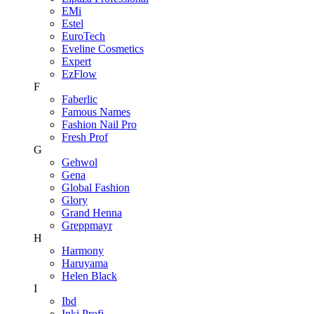
EMi
Estel
EuroTech
Eveline Cosmetics
Expert
EzFlow
F
Faberlic
Famous Names
Fashion Nail Pro
Fresh Prof
G
Gehwol
Gena
Global Fashion
Glory
Grand Henna
Greppmayr
H
Harmony
Haruyama
Helen Black
I
Ibd
Inki Profi