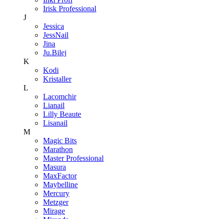
Irisk Professional
J
Jessica
JessNail
Jina
Ju.Bilej
K
Kodi
Kristaller
L
Lacomchir
Lianail
Lilly Beaute
Lisanail
M
Magic Bits
Marathon
Master Professional
Masura
MaxFactor
Maybelline
Mercury
Metzger
Mirage