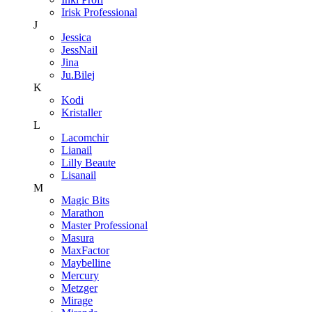
Irisk Professional
J
Jessica
JessNail
Jina
Ju.Bilej
K
Kodi
Kristaller
L
Lacomchir
Lianail
Lilly Beaute
Lisanail
M
Magic Bits
Marathon
Master Professional
Masura
MaxFactor
Maybelline
Mercury
Metzger
Mirage