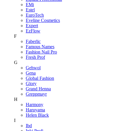
EMi
Estel
EuroTech
Eveline Cosmetics
Expert
EzFlow
F
Faberlic
Famous Names
Fashion Nail Pro
Fresh Prof
G
Gehwol
Gena
Global Fashion
Glory
Grand Henna
Greppmayr
H
Harmony
Haruyama
Helen Black
I
Ibd
Inki Profi