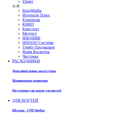
Zinger
А-Я
ВладМиВа
Интерсен Плюс
Клинипак
КМИЗ
Кристалл
Медтест
НИОПИК
НПООО Система
Тимбэ Продакшен
Фарм Косметик
Чистовье
РАСХОДНИКИ
Дополнительные аксессуары
Маникюрные ванночки
Подставки для лаков для ногтей
ДЛЯ НОГТЕЙ
Шеллак - CND Shellac