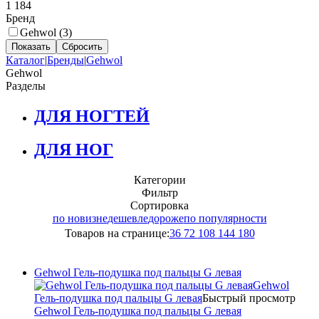
1 184
Бренд
Gehwol (
3
)
Каталог
|
Бренды
|
Gehwol
Gehwol
Разделы
ДЛЯ НОГТЕЙ
ДЛЯ НОГ
Категории
Фильтр
Сортировка
по новизне
дешевле
дороже
по популярности
Товаров на странице:
36
72
108
144
180
Gehwol Гель-подушка под пальцы G левая
Gehwol
Гель-подушка под пальцы G левая
Быстрый просмотр
Gehwol Гель-подушка под пальцы G левая