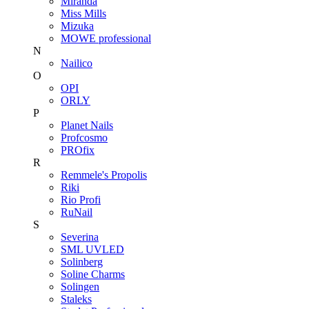
Miranda
Miss Mills
Mizuka
MOWE professional
N
Nailico
O
OPI
ORLY
P
Planet Nails
Profcosmo
PROfix
R
Remmele's Propolis
Riki
Rio Profi
RuNail
S
Severina
SML UVLED
Solinberg
Soline Charms
Solingen
Staleks