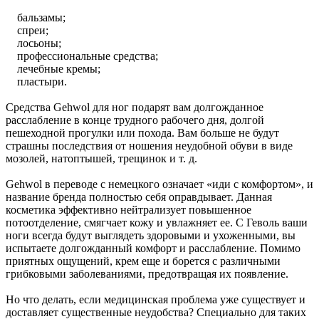
бальзамы;
спреи;
лосьоны;
профессиональные средства;
лечебные кремы;
пластыри.
Средства Gehwol для ног подарят вам долгожданное
расслабление в конце трудного рабочего дня, долгой
пешеходной прогулки или похода. Вам больше не будут
страшны последствия от ношения неудобной обуви в виде
мозолей, натоптышей, трещинок и т. д.
Gehwol в переводе с немецкого означает «иди с комфортом», и
название бренда полностью себя оправдывает. Данная
косметика эффективно нейтрализует повышенное
потоотделение, смягчает кожу и увлажняет ее. С Геволь ваши
ноги всегда будут выглядеть здоровыми и ухоженными, вы
испытаете долгожданный комфорт и расслабление. Помимо
приятных ощущений, крем еще и борется с различными
грибковыми заболеваниями, предотвращая их появление.
Но что делать, если медицинская проблема уже существует и
доставляет существенные неудобства? Специально для таких