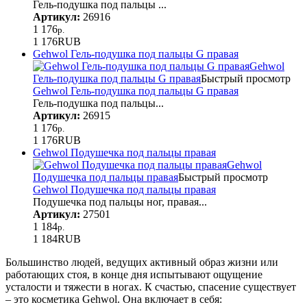
Гель-подушка под пальцы ...
Артикул:
26916
1 176
р.
1 176
RUB
Gehwol Гель-подушка под пальцы G правая
Gehwol
Гель-подушка под пальцы G правая
Быстрый просмотр
Gehwol Гель-подушка под пальцы G правая
Гель-подушка под пальцы...
Артикул:
26915
1 176
р.
1 176
RUB
Gehwol Подушечка под пальцы правая
Gehwol
Подушечка под пальцы правая
Быстрый просмотр
Gehwol Подушечка под пальцы правая
Подушечка под пальцы ног, правая...
Артикул:
27501
1 184
р.
1 184
RUB
Большинство людей, ведущих активный образ жизни или
работающих стоя, в конце дня испытывают ощущение
усталости и тяжести в ногах. К счастью, спасение существует
– это косметика Gehwol. Она включает в себя: