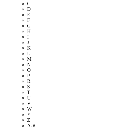
C
D
E
F
G
H
I
J
K
L
M
N
O
P
R
S
T
U
V
W
Y
Z
А-Я