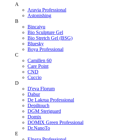
A
Aravia Professional
Astonishing
B
Bincaiyu
Bio Sculpture Gel
Bio Stretch Gel (BSG)
Bluesky
Boya Professional
C
Camillen 60
Care Point
CND
Cuccio
D
D'eva Florum
Dabur
De Lakrua Professional
Depiltouch
DGM Steriguard
Domix
DOMIX Green Professional
Dr.NanoTo
E
Elpaza Professional