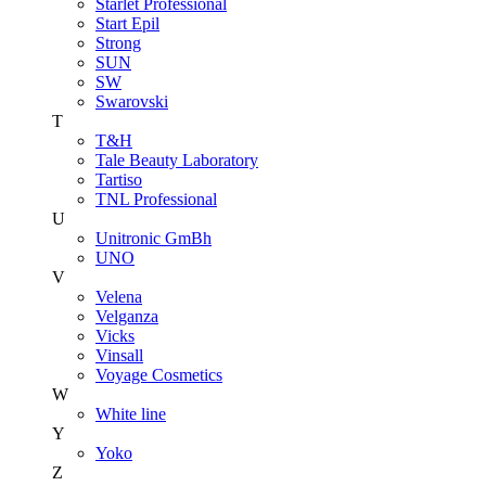
Starlet Professional
Start Epil
Strong
SUN
SW
Swarovski
T
T&H
Tale Beauty Laboratory
Tartiso
TNL Professional
U
Unitroniс GmBh
UNO
V
Velena
Velganza
Vicks
Vinsall
Voyage Cosmetics
W
White line
Y
Yoko
Z