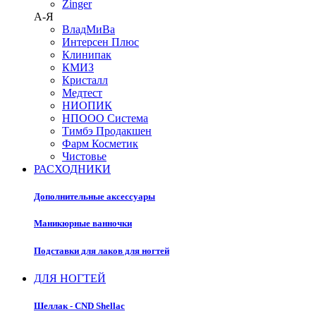
Zinger
А-Я
ВладМиВа
Интерсен Плюс
Клинипак
КМИЗ
Кристалл
Медтест
НИОПИК
НПООО Система
Тимбэ Продакшен
Фарм Косметик
Чистовье
РАСХОДНИКИ
Дополнительные аксессуары
Маникюрные ванночки
Подставки для лаков для ногтей
ДЛЯ НОГТЕЙ
Шеллак - CND Shellac