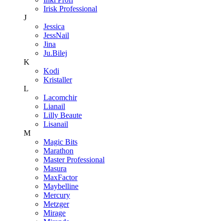
Irisk Professional
J
Jessica
JessNail
Jina
Ju.Bilej
K
Kodi
Kristaller
L
Lacomchir
Lianail
Lilly Beaute
Lisanail
M
Magic Bits
Marathon
Master Professional
Masura
MaxFactor
Maybelline
Mercury
Metzger
Mirage