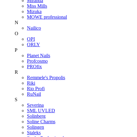
Miranda
Miss Mills
Mizuka
MOWE professional
N
Nailico
O
OPI
ORLY
P
Planet Nails
Profcosmo
PROfix
R
Remmele's Propolis
Riki
Rio Profi
RuNail
S
Severina
SML UVLED
Solinberg
Soline Charms
Solingen
Staleks