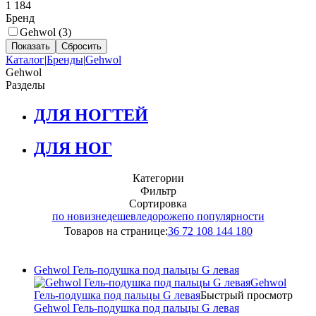
1 184
Бренд
Gehwol (
3
)
Каталог
|
Бренды
|
Gehwol
Gehwol
Разделы
ДЛЯ НОГТЕЙ
ДЛЯ НОГ
Категории
Фильтр
Сортировка
по новизне
дешевле
дороже
по популярности
Товаров на странице:
36
72
108
144
180
Gehwol Гель-подушка под пальцы G левая
Gehwol
Гель-подушка под пальцы G левая
Быстрый просмотр
Gehwol Гель-подушка под пальцы G левая