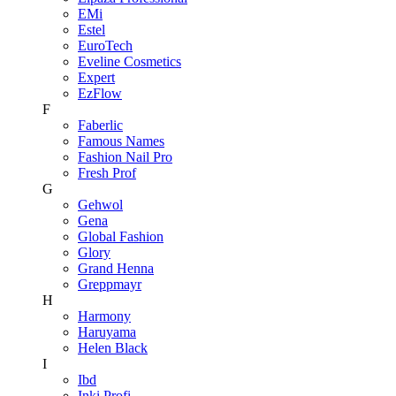
EMi
Estel
EuroTech
Eveline Cosmetics
Expert
EzFlow
F
Faberlic
Famous Names
Fashion Nail Pro
Fresh Prof
G
Gehwol
Gena
Global Fashion
Glory
Grand Henna
Greppmayr
H
Harmony
Haruyama
Helen Black
I
Ibd
Inki Profi