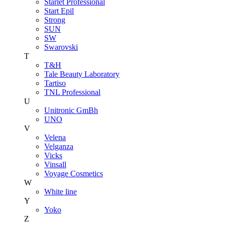
Starlet Professional
Start Epil
Strong
SUN
SW
Swarovski
T
T&H
Tale Beauty Laboratory
Tartiso
TNL Professional
U
Unitroniс GmBh
UNO
V
Velena
Velganza
Vicks
Vinsall
Voyage Cosmetics
W
White line
Y
Yoko
Z