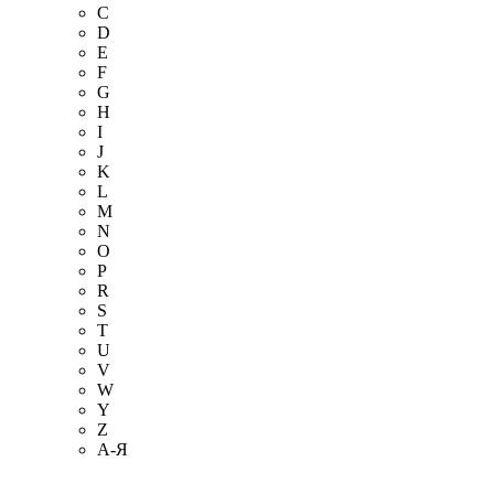
C
D
E
F
G
H
I
J
K
L
M
N
O
P
R
S
T
U
V
W
Y
Z
А-Я