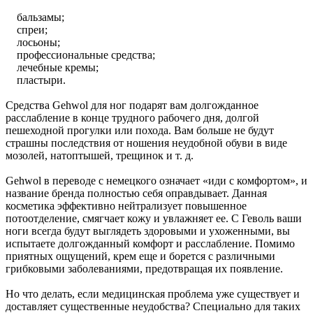
бальзамы;
спреи;
лосьоны;
профессиональные средства;
лечебные кремы;
пластыри.
Средства Gehwol для ног подарят вам долгожданное
расслабление в конце трудного рабочего дня, долгой
пешеходной прогулки или похода. Вам больше не будут
страшны последствия от ношения неудобной обуви в виде
мозолей, натоптышей, трещинок и т. д.
Gehwol в переводе с немецкого означает «иди с комфортом», и
название бренда полностью себя оправдывает. Данная
косметика эффективно нейтрализует повышенное
потоотделение, смягчает кожу и увлажняет ее. С Геволь ваши
ноги всегда будут выглядеть здоровыми и ухоженными, вы
испытаете долгожданный комфорт и расслабление. Помимо
приятных ощущений, крем еще и борется с различными
грибковыми заболеваниями, предотвращая их появление.
Но что делать, если медицинская проблема уже существует и
доставляет существенные неудобства? Специально для таких