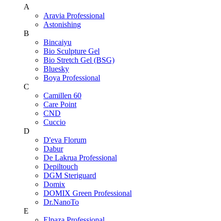
A
Aravia Professional
Astonishing
B
Bincaiyu
Bio Sculpture Gel
Bio Stretch Gel (BSG)
Bluesky
Boya Professional
C
Camillen 60
Care Point
CND
Cuccio
D
D'eva Florum
Dabur
De Lakrua Professional
Depiltouch
DGM Steriguard
Domix
DOMIX Green Professional
Dr.NanoTo
E
Elpaza Professional