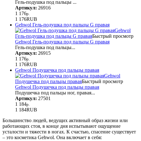
Гель-подушка под пальцы ...
Артикул:
26916
1 176
р.
1 176
RUB
Gehwol Гель-подушка под пальцы G правая
Gehwol
Гель-подушка под пальцы G правая
Быстрый просмотр
Gehwol Гель-подушка под пальцы G правая
Гель-подушка под пальцы...
Артикул:
26915
1 176
р.
1 176
RUB
Gehwol Подушечка под пальцы правая
Gehwol
Подушечка под пальцы правая
Быстрый просмотр
Gehwol Подушечка под пальцы правая
Подушечка под пальцы ног, правая...
Артикул:
27501
1 184
р.
1 184
RUB
Большинство людей, ведущих активный образ жизни или
работающих стоя, в конце дня испытывают ощущение
усталости и тяжести в ногах. К счастью, спасение существует
– это косметика Gehwol. Она включает в себя: