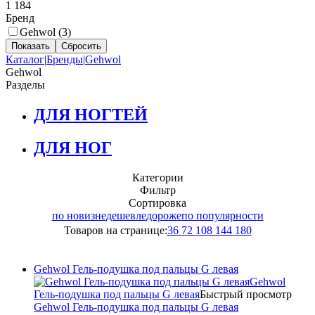
1 184
Бренд
Gehwol (
3
)
Каталог
|
Бренды
|
Gehwol
Gehwol
Разделы
ДЛЯ НОГТЕЙ
ДЛЯ НОГ
Категории
Фильтр
Сортировка
по новизне
дешевле
дороже
по популярности
Товаров на странице:
36
72
108
144
180
Gehwol Гель-подушка под пальцы G левая
Gehwol
Гель-подушка под пальцы G левая
Быстрый просмотр
Gehwol Гель-подушка под пальцы G левая