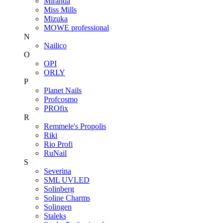
Miranda
Miss Mills
Mizuka
MOWE professional
N
Nailico
O
OPI
ORLY
P
Planet Nails
Profcosmo
PROfix
R
Remmele's Propolis
Riki
Rio Profi
RuNail
S
Severina
SML UVLED
Solinberg
Soline Charms
Solingen
Staleks