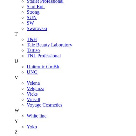
Starlet Professional
Start Epil
Strong
SUN
SW
Swarovski
T
T&H
Tale Beauty Laboratory
Tartiso
TNL Professional
U
Unitroniс GmBh
UNO
V
Velena
Velganza
Vicks
Vinsall
Voyage Cosmetics
W
White line
Y
Yoko
Z