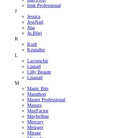
Irisk Professional
J
Jessica
JessNail
Jina
Ju.Bilej
K
Kodi
Kristaller
L
Lacomchir
Lianail
Lilly Beaute
Lisanail
M
Magic Bits
Marathon
Master Professional
Masura
MaxFactor
Maybelline
Mercury
Metzger
Mirage