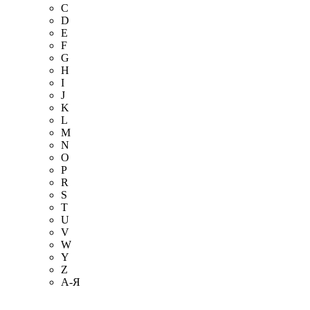
C
D
E
F
G
H
I
J
K
L
M
N
O
P
R
S
T
U
V
W
Y
Z
А-Я