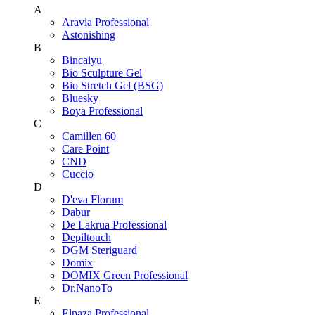
A
Aravia Professional
Astonishing
B
Bincaiyu
Bio Sculpture Gel
Bio Stretch Gel (BSG)
Bluesky
Boya Professional
C
Camillen 60
Care Point
CND
Cuccio
D
D'eva Florum
Dabur
De Lakrua Professional
Depiltouch
DGM Steriguard
Domix
DOMIX Green Professional
Dr.NanoTo
E
Elpaza Professional