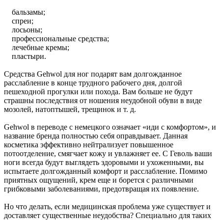
бальзамы;
спреи;
лосьоны;
профессиональные средства;
лечебные кремы;
пластыри.
Средства Gehwol для ног подарят вам долгожданное
расслабление в конце трудного рабочего дня, долгой
пешеходной прогулки или похода. Вам больше не будут
страшны последствия от ношения неудобной обуви в виде
мозолей, натоптышей, трещинок и т. д.
Gehwol в переводе с немецкого означает «иди с комфортом», и
название бренда полностью себя оправдывает. Данная
косметика эффективно нейтрализует повышенное
потоотделение, смягчает кожу и увлажняет ее. С Геволь ваши
ноги всегда будут выглядеть здоровыми и ухоженными, вы
испытаете долгожданный комфорт и расслабление. Помимо
приятных ощущений, крем еще и борется с различными
грибковыми заболеваниями, предотвращая их появление.
Но что делать, если медицинская проблема уже существует и
доставляет существенные неудобства? Специально для таких