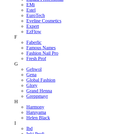
EMi
Estel
EuroTech
Eveline Cosmetics
Expert
EzFlow
F
Faberlic
Famous Names
Fashion Nail Pro
Fresh Prof
G
Gehwol
Gena
Global Fashion
Glory
Grand Henna
Greppmayr
H
Harmony
Haruyama
Helen Black
I
Ibd
Inki Profi