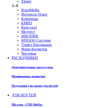
Zinger
А-Я
ВладМиВа
Интерсен Плюс
Клинипак
КМИЗ
Кристалл
Медтест
НИОПИК
НПООО Система
Тимбэ Продакшен
Фарм Косметик
Чистовье
РАСХОДНИКИ
Дополнительные аксессуары
Маникюрные ванночки
Подставки для лаков для ногтей
ДЛЯ НОГТЕЙ
Шеллак - CND Shellac