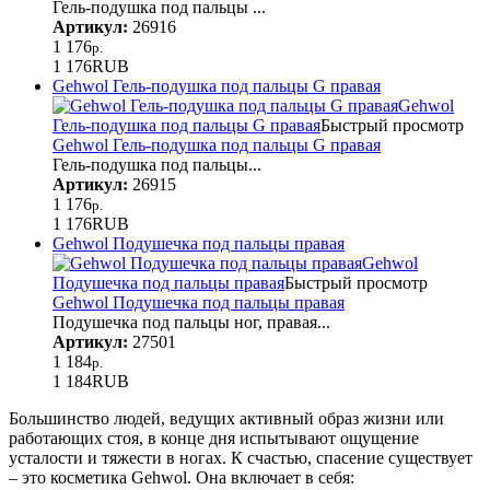
Гель-подушка под пальцы ...
Артикул:
26916
1 176
р.
1 176
RUB
Gehwol Гель-подушка под пальцы G правая
Gehwol
Гель-подушка под пальцы G правая
Быстрый просмотр
Gehwol Гель-подушка под пальцы G правая
Гель-подушка под пальцы...
Артикул:
26915
1 176
р.
1 176
RUB
Gehwol Подушечка под пальцы правая
Gehwol
Подушечка под пальцы правая
Быстрый просмотр
Gehwol Подушечка под пальцы правая
Подушечка под пальцы ног, правая...
Артикул:
27501
1 184
р.
1 184
RUB
Большинство людей, ведущих активный образ жизни или
работающих стоя, в конце дня испытывают ощущение
усталости и тяжести в ногах. К счастью, спасение существует
– это косметика Gehwol. Она включает в себя: