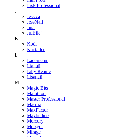
Irisk Professional
J
Jessica
JessNail
Jina
Ju.Bilej
K
Kodi
Kristaller
L
Lacomchir
Lianail
Lilly Beaute
Lisanail
M
Magic Bits
Marathon
Master Professional
Masura
MaxFactor
Maybelline
Mercury
Metzger
Mirage