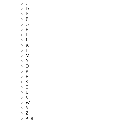
C
D
E
F
G
H
I
J
K
L
M
N
O
P
R
S
T
U
V
W
Y
Z
А-Я