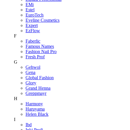
EMi
Estel
EuroTech
Eveline Cosmetics
Expert
EzFlow
F
Faberlic
Famous Names
Fashion Nail Pro
Fresh Prof
G
Gehwol
Gena
Global Fashion
Glory
Grand Henna
Greppmayr
H
Harmony
Haruyama
Helen Black
I
Ibd
Inki Profi