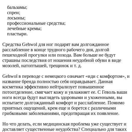
бальзамы;
спреи;
лосьоны;
профессиональные средства;
лечебные кремы;
пластыри.
Средства Gehwol для ног подарят вам долгожданное
расслабление в конце трудного рабочего дня, долгой
пешеходной прогулки или похода. Вам больше не будут
страшны последствия от ношения неудобной обуви в виде
мозолей, натоптышей, трещинок и т. д.
Gehwol в переводе с немецкого означает «иди с комфортом», и
название бренда полностью себя оправдывает. Данная
косметика эффективно нейтрализует повышенное
потоотделение, смягчает кожу и увлажняет ее. С Геволь ваши
ноги всегда будут выглядеть здоровыми и ухоженными, вы
испытаете долгожданный комфорт и расслабление. Помимо
приятных ощущений, крем еще и борется с различными
грибковыми заболеваниями, предотвращая их появление.
Но что делать, если медицинская проблема уже существует и
доставляет существенные неудобства? Специально для таких