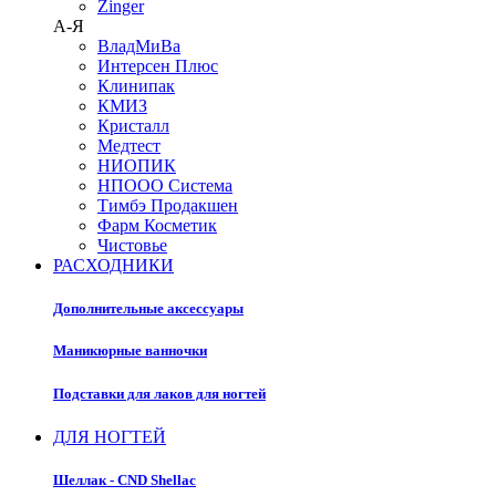
Zinger
А-Я
ВладМиВа
Интерсен Плюс
Клинипак
КМИЗ
Кристалл
Медтест
НИОПИК
НПООО Система
Тимбэ Продакшен
Фарм Косметик
Чистовье
РАСХОДНИКИ
Дополнительные аксессуары
Маникюрные ванночки
Подставки для лаков для ногтей
ДЛЯ НОГТЕЙ
Шеллак - CND Shellac