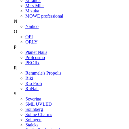
Miranda
Miss Mills
Mizuka
MOWE professional
N
Nailico
O
OPI
ORLY
P
Planet Nails
Profcosmo
PROfix
R
Remmele's Propolis
Riki
Rio Profi
RuNail
S
Severina
SML UVLED
Solinberg
Soline Charms
Solingen
Staleks