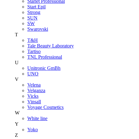
Starlet Professional
Start Epil
Strong
SUN
SW
Swarovski
T
T&H
Tale Beauty Laboratory
Tartiso
TNL Professional
U
Unitroniс GmBh
UNO
V
Velena
Velganza
Vicks
Vinsall
Voyage Cosmetics
W
White line
Y
Yoko
Z