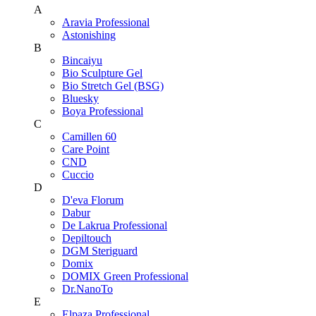
A
Aravia Professional
Astonishing
B
Bincaiyu
Bio Sculpture Gel
Bio Stretch Gel (BSG)
Bluesky
Boya Professional
C
Camillen 60
Care Point
CND
Cuccio
D
D'eva Florum
Dabur
De Lakrua Professional
Depiltouch
DGM Steriguard
Domix
DOMIX Green Professional
Dr.NanoTo
E
Elpaza Professional