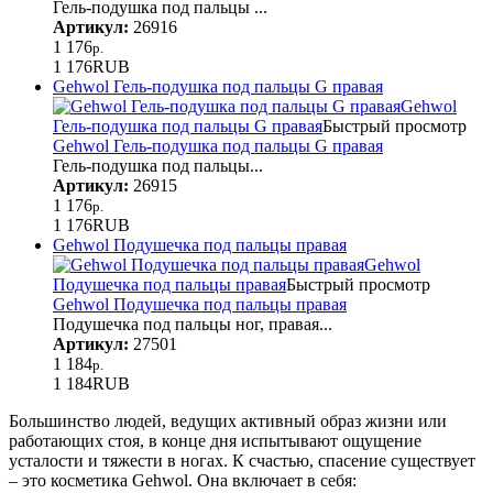
Гель-подушка под пальцы ...
Артикул:
26916
1 176
р.
1 176
RUB
Gehwol Гель-подушка под пальцы G правая
Gehwol
Гель-подушка под пальцы G правая
Быстрый просмотр
Gehwol Гель-подушка под пальцы G правая
Гель-подушка под пальцы...
Артикул:
26915
1 176
р.
1 176
RUB
Gehwol Подушечка под пальцы правая
Gehwol
Подушечка под пальцы правая
Быстрый просмотр
Gehwol Подушечка под пальцы правая
Подушечка под пальцы ног, правая...
Артикул:
27501
1 184
р.
1 184
RUB
Большинство людей, ведущих активный образ жизни или
работающих стоя, в конце дня испытывают ощущение
усталости и тяжести в ногах. К счастью, спасение существует
– это косметика Gehwol. Она включает в себя: