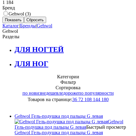
1 184
Бренд
Gehwol (
3
)
Каталог
|
Бренды
|
Gehwol
Gehwol
Разделы
ДЛЯ НОГТЕЙ
ДЛЯ НОГ
Категории
Фильтр
Сортировка
по новизне
дешевле
дороже
по популярности
Товаров на странице:
36
72
108
144
180
Gehwol Гель-подушка под пальцы G левая
Gehwol
Гель-подушка под пальцы G левая
Быстрый просмотр
Gehwol Гель-подушка под пальцы G левая