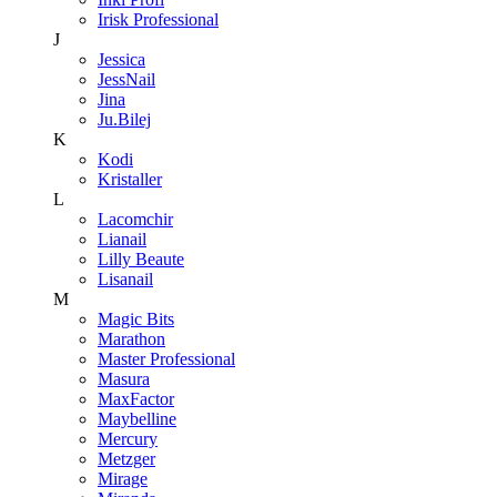
Irisk Professional
J
Jessica
JessNail
Jina
Ju.Bilej
K
Kodi
Kristaller
L
Lacomchir
Lianail
Lilly Beaute
Lisanail
M
Magic Bits
Marathon
Master Professional
Masura
MaxFactor
Maybelline
Mercury
Metzger
Mirage