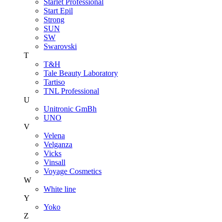
Starlet Professional
Start Epil
Strong
SUN
SW
Swarovski
T
T&H
Tale Beauty Laboratory
Tartiso
TNL Professional
U
Unitroniс GmBh
UNO
V
Velena
Velganza
Vicks
Vinsall
Voyage Cosmetics
W
White line
Y
Yoko
Z