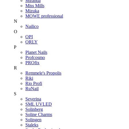
Miranda
Miss Mills
Mizuka
MOWE professional
N
Nailico
O
OPI
ORLY
P
Planet Nails
Profcosmo
PROfix
R
Remmele's Propolis
Riki
Rio Profi
RuNail
S
Severina
SML UVLED
Solinberg
Soline Charms
Solingen
Staleks