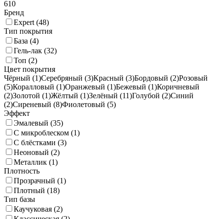
610
Бренд
Expert (
48
)
Тип покрытия
База (
4
)
Гель-лак (
32
)
Топ (
2
)
Цвет покрытия
Чёрный (
1
)
Серебряный (
3
)
Красный (
3
)
Бордовый (
2
)
Розовый
(
5
)
Коралловый (
1
)
Оранжевый (
1
)
Бежевый (
1
)
Коричневый
(
2
)
Золотой (
1
)
Жёлтый (
1
)
Зелёный (
11
)
Голубой (
2
)
Синий
(
2
)
Сиреневый (
8
)
Фиолетовый (
5
)
Эффект
Эмалевый (
35
)
С микроблеском (
1
)
С блёстками (
3
)
Неоновый (
2
)
Металлик (
1
)
Плотность
Прозрачный (
1
)
Плотный (
18
)
Тип базы
Каучуковая (
2
)
Классическая (
2
)