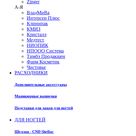
Zinger
А-Я
ВладМиВа
Интерсен Плюс
Клинипак
КМИЗ
Кристалл
Медтест
НИОПИК
НПООО Система
Тимбэ Продакшен
Фарм Косметик
Чистовье
РАСХОДНИКИ
Дополнительные аксессуары
Маникюрные ванночки
Подставки для лаков для ногтей
ДЛЯ НОГТЕЙ
Шеллак - CND Shellac