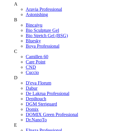
A
Aravia Professional
Astonishing
B
Bincaiyu
Bio Sculpture Gel
Bio Stretch Gel (BSG)
Bluesky
Boya Professional
C
Camillen 60
Care Point
CND
Cuccio
D
D'eva Florum
Dabur
De Lakrua Professional
Depiltouch
DGM Steriguard
Domix
DOMIX Green Professional
Dr.NanoTo
E
Elpaza Professional