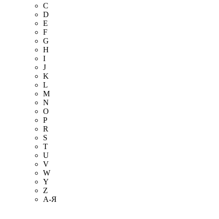
C
D
E
F
G
H
I
J
K
L
M
N
O
P
R
S
T
U
V
W
Y
Z
А-Я