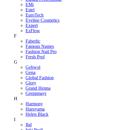
EMi
Estel
EuroTech
Eveline Cosmetics
Expert
EzFlow
F
Faberlic
Famous Names
Fashion Nail Pro
Fresh Prof
G
Gehwol
Gena
Global Fashion
Glory
Grand Henna
Greppmayr
H
Harmony
Haruyama
Helen Black
I
Ibd
Inki Profi