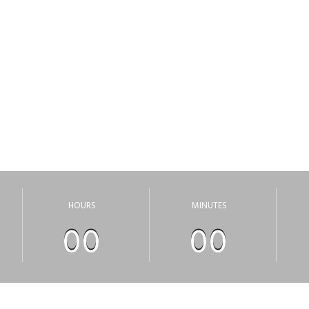
ВОДЯТСЯ ТЕКХНИ
риносим свои извинения, за неудобства, сайт скоро откроет
HOURS
MINUTES
00
00