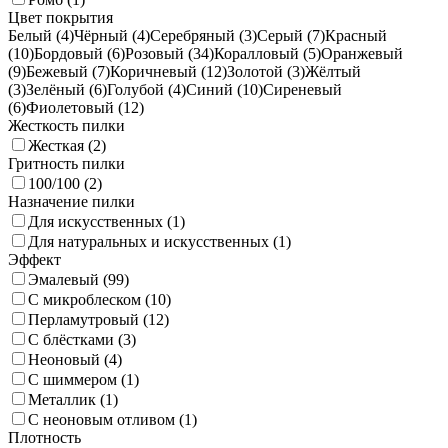
Цвет покрытия
Белый (
4
)
Чёрный (
4
)
Серебряный (
3
)
Серый (
7
)
Красный
(
10
)
Бордовый (
6
)
Розовый (
34
)
Коралловый (
5
)
Оранжевый
(
9
)
Бежевый (
7
)
Коричневый (
12
)
Золотой (
3
)
Жёлтый
(
3
)
Зелёный (
6
)
Голубой (
4
)
Синий (
10
)
Сиреневый
(
6
)
Фиолетовый (
12
)
Жесткость пилки
Жесткая (
2
)
Гритность пилки
100/100 (
2
)
Назначение пилки
Для искусственных (
1
)
Для натуральных и искусственных (
1
)
Эффект
Эмалевый (
99
)
С микроблеском (
10
)
Перламутровый (
12
)
С блёстками (
3
)
Неоновый (
4
)
С шиммером (
1
)
Металлик (
1
)
С неоновым отливом (
1
)
Плотность