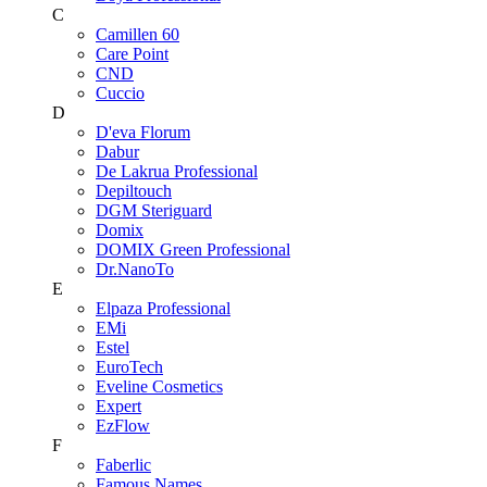
C
Camillen 60
Care Point
CND
Cuccio
D
D'eva Florum
Dabur
De Lakrua Professional
Depiltouch
DGM Steriguard
Domix
DOMIX Green Professional
Dr.NanoTo
E
Elpaza Professional
EMi
Estel
EuroTech
Eveline Cosmetics
Expert
EzFlow
F
Faberlic
Famous Names