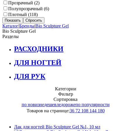
Прозрачный (
2
)
Полупрозрачный (
6
)
Плотный (
118
)
Каталог
|
Бренды
|
Bio Sculpture Gel
Bio Sculpture Gel
Разделы
РАСХОДНИКИ
ДЛЯ НОГТЕЙ
ДЛЯ РУК
Категории
Фильтр
Сортировка
по новизне
дешевле
дороже
по популярности
Товаров на странице:
36
72
108
144
180
Лак для ногтей Bio Sculpture Gel №1, 10 мл