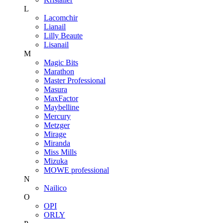
L
Lacomchir
Lianail
Lilly Beaute
Lisanail
M
Magic Bits
Marathon
Master Professional
Masura
MaxFactor
Maybelline
Mercury
Metzger
Mirage
Miranda
Miss Mills
Mizuka
MOWE professional
N
Nailico
O
OPI
ORLY