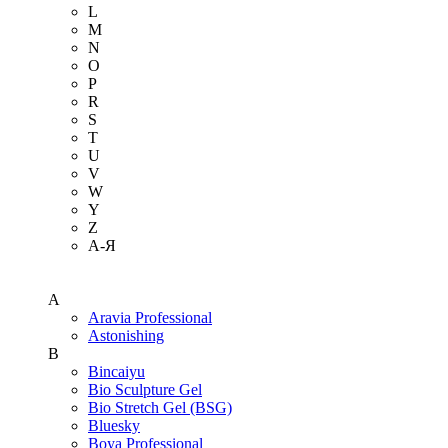
L
M
N
O
P
R
S
T
U
V
W
Y
Z
А-Я
A
Aravia Professional
Astonishing
B
Bincaiyu
Bio Sculpture Gel
Bio Stretch Gel (BSG)
Bluesky
Boya Professional