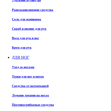
Удаление кутикулы
Ранозаживляющие средства
Соль для маникюра
Скраб и пилинг для рук
Воск для рук и ног
Крем для рук
ДЛЯ НОГ
Уход за ногами
Терки для ног и пяток
Средства от натоптышей
Лечение трещин на ногах
Противогрибковые средства