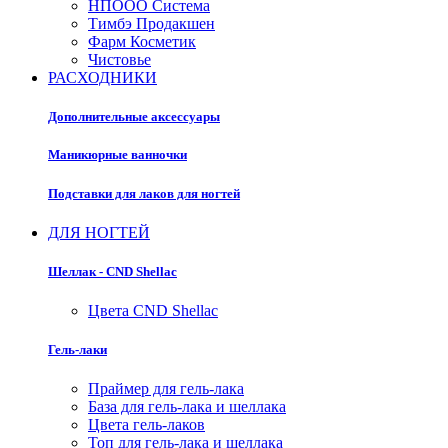
НПООО Система
Тимбэ Продакшен
Фарм Косметик
Чистовье
РАСХОДНИКИ
Дополнительные аксессуары
Маникюрные ванночки
Подставки для лаков для ногтей
ДЛЯ НОГТЕЙ
Шеллак - CND Shellac
Цвета CND Shellac
Гель-лаки
Праймер для гель-лака
База для гель-лака и шеллака
Цвета гель-лаков
Топ для гель-лака и шеллака