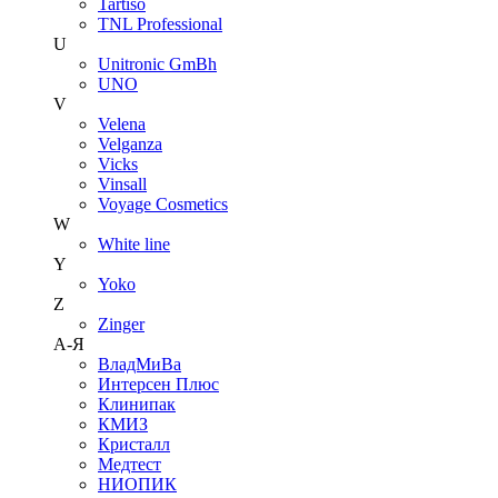
Tartiso
TNL Professional
U
Unitroniс GmBh
UNO
V
Velena
Velganza
Vicks
Vinsall
Voyage Cosmetics
W
White line
Y
Yoko
Z
Zinger
А-Я
ВладМиВа
Интерсен Плюс
Клинипак
КМИЗ
Кристалл
Медтест
НИОПИК