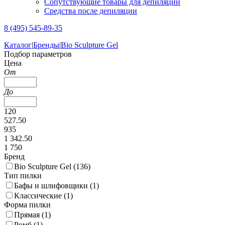
Сопутствующие товары для депиляции
Средства после депиляции
8 (495) 545-89-35
Каталог
|
Бренды
|
Bio Sculpture Gel
Подбор параметров
Цена
От
До
120
527.50
935
1 342.50
1 750
Бренд
Bio Sculpture Gel (
136
)
Тип пилки
Бафы и шлифовщики (
1
)
Классические (
1
)
Форма пилки
Прямая (
1
)
Ромб (
1
)