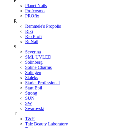
P
Planet Nails
Profcosmo
PROfix
R
Remmele's Propolis
Riki
Rio Profi
RuNail
S
Severina
SML UVLED
Solinberg
Soline Charms
Solingen
Staleks
Starlet Professional
Start Epil
Strong
SUN
SW
Swarovski
T
T&H
Tale Beauty Laboratory