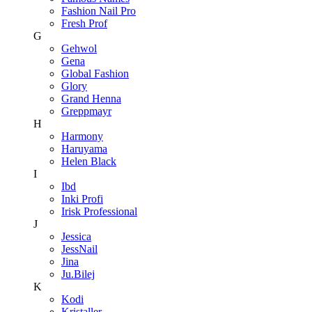
Fashion Nail Pro
Fresh Prof
G
Gehwol
Gena
Global Fashion
Glory
Grand Henna
Greppmayr
H
Harmony
Haruyama
Helen Black
I
Ibd
Inki Profi
Irisk Professional
J
Jessica
JessNail
Jina
Ju.Bilej
K
Kodi
Kristaller