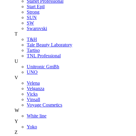
Starlet Professional
Start Epil
Strong
SUN
SW
Swarovski
T
T&H
Tale Beauty Laboratory
Tartiso
TNL Professional
U
Unitroniс GmBh
UNO
V
Velena
Velganza
Vicks
Vinsall
Voyage Cosmetics
W
White line
Y
Yoko
Z