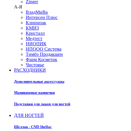
Zinger
А-Я
ВладМиВа
Интерсен Плюс
Клинипак
КМИЗ
Кристалл
Медтест
НИОПИК
НПООО Система
Тимбэ Продакшен
Фарм Косметик
Чистовье
РАСХОДНИКИ
Дополнительные аксессуары
Маникюрные ванночки
Подставки для лаков для ногтей
ДЛЯ НОГТЕЙ
Шеллак - CND Shellac