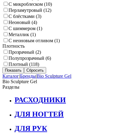
С микроблеском (
10
)
Перламутровый (
12
)
С блёстками (
3
)
Неоновый (
4
)
С шиммером (
1
)
Металлик (
1
)
С неоновым отливом (
1
)
Плотность
Прозрачный (
2
)
Полупрозрачный (
6
)
Плотный (
118
)
Каталог
|
Бренды
|
Bio Sculpture Gel
Bio Sculpture Gel
Разделы
РАСХОДНИКИ
ДЛЯ НОГТЕЙ
ДЛЯ РУК