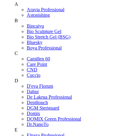
A
Aravia Professional
Astonishing
B
Bincaiyu
Bio Sculpture Gel
Bio Stretch Gel (BSG)
Bluesky
Boya Professional
C
Camillen 60
Care Point
CND
Cuccio
D
D'eva Florum
Dabur
De Lakrua Professional
Depiltouch
DGM Steriguard
Domix
DOMIX Green Professional
Dr.NanoTo
E
Elpaza Professional