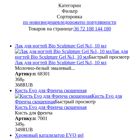
Категории
Фильтр
Сортировка
по новизне
дешевле
дороже
по популярности
Товаров на странице:
36
72
108
144
180
Лак для ногтей Bio Sculpture Gel №1, 10 мл
Лак для
ногтей Bio Sculpture Gel №1, 10 мл
Быстрый просмотр
Лак для ногтей Bio Sculpture Gel №1, 10 мл
Молочно-белый эмалевый...
Артикул:
68301
368
р.
368
RUB
Кисть Evo для Френча скошенная
Кисть Evo для
Френча скошенная
Быстрый просмотр
Кисть Evo для Френча скошенная
Кисть для френча
Артикул:
7001
349
р.
349
RUB
Хромовый катализатор EVO gel