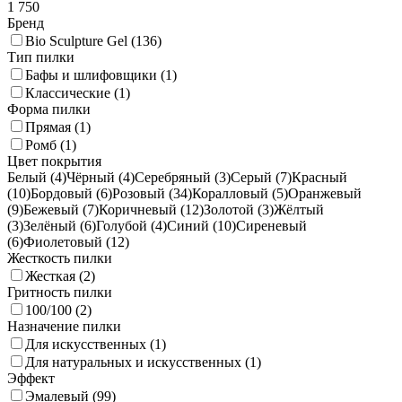
1 750
Бренд
Bio Sculpture Gel (
136
)
Тип пилки
Бафы и шлифовщики (
1
)
Классические (
1
)
Форма пилки
Прямая (
1
)
Ромб (
1
)
Цвет покрытия
Белый (
4
)
Чёрный (
4
)
Серебряный (
3
)
Серый (
7
)
Красный
(
10
)
Бордовый (
6
)
Розовый (
34
)
Коралловый (
5
)
Оранжевый
(
9
)
Бежевый (
7
)
Коричневый (
12
)
Золотой (
3
)
Жёлтый
(
3
)
Зелёный (
6
)
Голубой (
4
)
Синий (
10
)
Сиреневый
(
6
)
Фиолетовый (
12
)
Жесткость пилки
Жесткая (
2
)
Гритность пилки
100/100 (
2
)
Назначение пилки
Для искусственных (
1
)
Для натуральных и искусственных (
1
)
Эффект
Эмалевый (
99
)