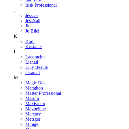
Irisk Professional
J
Jessica
JessNail
Jina
Ju.Bilej
K
Kodi
Kristaller
L
Lacomchir
Lianail
Lilly Beaute
Lisanail
M
Magic Bits
Marathon
Master Professional
Masura
MaxFactor
Maybelline
Mercury
Metzger
Mirage