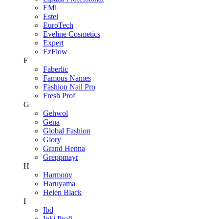
EMi
Estel
EuroTech
Eveline Cosmetics
Expert
EzFlow
F
Faberlic
Famous Names
Fashion Nail Pro
Fresh Prof
G
Gehwol
Gena
Global Fashion
Glory
Grand Henna
Greppmayr
H
Harmony
Haruyama
Helen Black
I
Ibd
Inki Profi