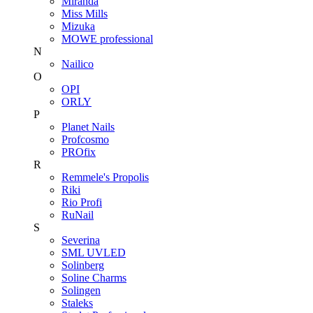
Miranda
Miss Mills
Mizuka
MOWE professional
N
Nailico
O
OPI
ORLY
P
Planet Nails
Profcosmo
PROfix
R
Remmele's Propolis
Riki
Rio Profi
RuNail
S
Severina
SML UVLED
Solinberg
Soline Charms
Solingen
Staleks