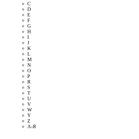
C
D
E
F
G
H
I
J
K
L
M
N
O
P
R
S
T
U
V
W
Y
Z
А-Я