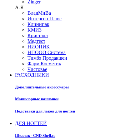
Zinger
А-Я
ВладМиВа
Интерсен Плюс
Клинипак
КМИЗ
Кристалл
Медтест
НИОПИК
НПООО Система
Тимбэ Продакшен
Фарм Косметик
Чистовье
РАСХОДНИКИ
Дополнительные аксессуары
Маникюрные ванночки
Подставки для лаков для ногтей
ДЛЯ НОГТЕЙ
Шеллак - CND Shellac