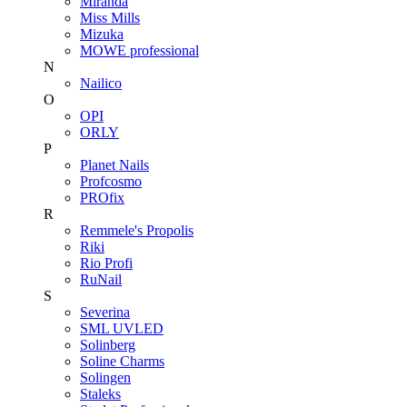
Miranda
Miss Mills
Mizuka
MOWE professional
N
Nailico
O
OPI
ORLY
P
Planet Nails
Profcosmo
PROfix
R
Remmele's Propolis
Riki
Rio Profi
RuNail
S
Severina
SML UVLED
Solinberg
Soline Charms
Solingen
Staleks