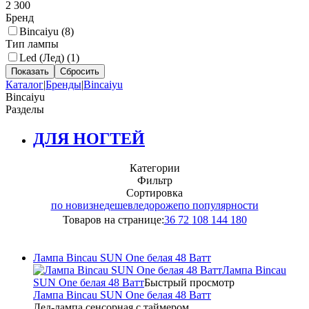
2 300
Бренд
Bincaiyu (
8
)
Тип лампы
Led (Лед) (
1
)
Каталог
|
Бренды
|
Bincaiyu
Bincaiyu
Разделы
ДЛЯ НОГТЕЙ
Категории
Фильтр
Сортировка
по новизне
дешевле
дороже
по популярности
Товаров на странице:
36
72
108
144
180
Лампа Bincau SUN Оne белая 48 Ватт
Лампа Bincau
SUN Оne белая 48 Ватт
Быстрый просмотр
Лампа Bincau SUN Оne белая 48 Ватт
Лед-лампа сенсорная с таймером...