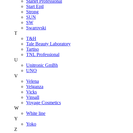
Starlet Professional
Start Epil
Strong
SUN
SW
Swarovski
T
T&H
Tale Beauty Laboratory
Tartiso
TNL Professional
U
Unitroniс GmBh
UNO
V
Velena
Velganza
Vicks
Vinsall
Voyage Cosmetics
W
White line
Y
Yoko
Z