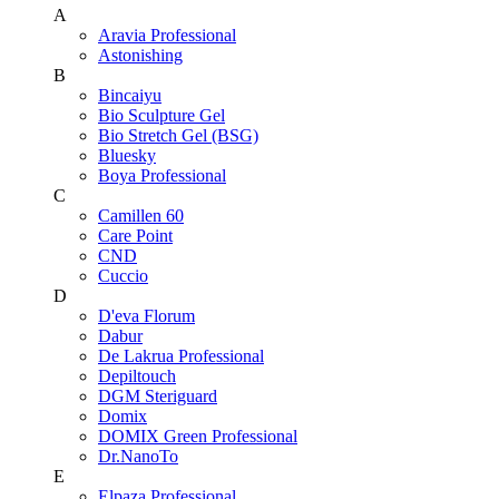
A
Aravia Professional
Astonishing
B
Bincaiyu
Bio Sculpture Gel
Bio Stretch Gel (BSG)
Bluesky
Boya Professional
C
Camillen 60
Care Point
CND
Cuccio
D
D'eva Florum
Dabur
De Lakrua Professional
Depiltouch
DGM Steriguard
Domix
DOMIX Green Professional
Dr.NanoTo
E
Elpaza Professional