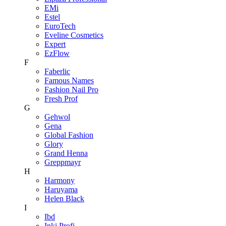
EMi
Estel
EuroTech
Eveline Cosmetics
Expert
EzFlow
F
Faberlic
Famous Names
Fashion Nail Pro
Fresh Prof
G
Gehwol
Gena
Global Fashion
Glory
Grand Henna
Greppmayr
H
Harmony
Haruyama
Helen Black
I
Ibd
Inki Profi