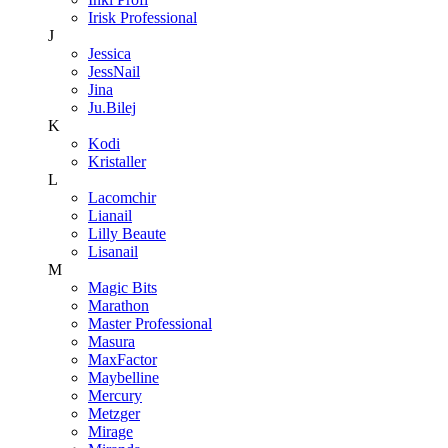
Irisk Professional
J
Jessica
JessNail
Jina
Ju.Bilej
K
Kodi
Kristaller
L
Lacomchir
Lianail
Lilly Beaute
Lisanail
M
Magic Bits
Marathon
Master Professional
Masura
MaxFactor
Maybelline
Mercury
Metzger
Mirage