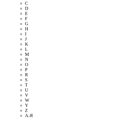
C
D
E
F
G
H
I
J
K
L
M
N
O
P
R
S
T
U
V
W
Y
Z
А-Я