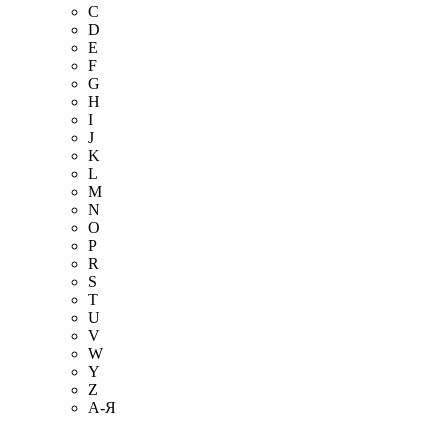
C
D
E
F
G
H
I
J
K
L
M
N
O
P
R
S
T
U
V
W
Y
Z
А-Я