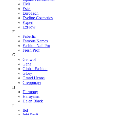
EMi
Estel
EuroTech
Eveline Cosmetics
Expert
EzFlow
F
Faberlic
Famous Names
Fashion Nail Pro
Fresh Prof
G
Gehwol
Gena
Global Fashion
Glory
Grand Henna
Greppmayr
H
Harmony
Haruyama
Helen Black
I
Ibd
Inki Profi