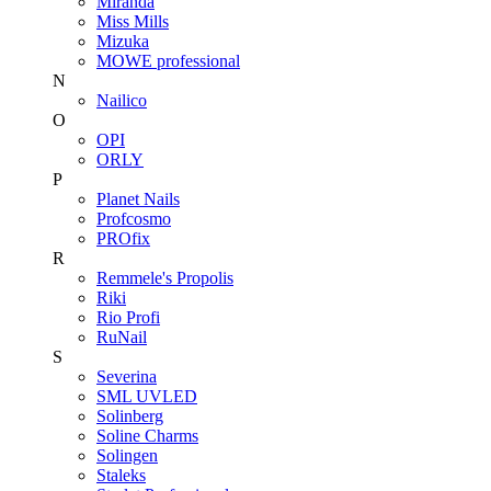
Miranda
Miss Mills
Mizuka
MOWE professional
N
Nailico
O
OPI
ORLY
P
Planet Nails
Profcosmo
PROfix
R
Remmele's Propolis
Riki
Rio Profi
RuNail
S
Severina
SML UVLED
Solinberg
Soline Charms
Solingen
Staleks