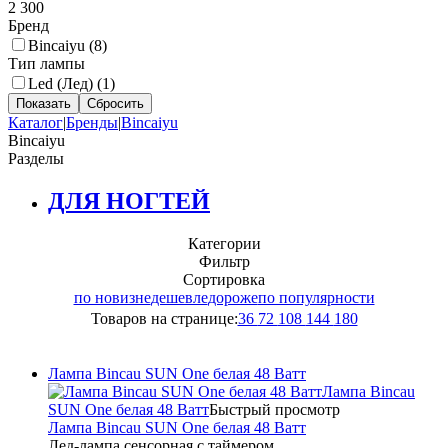
2 300
Бренд
Bincaiyu (
8
)
Тип лампы
Led (Лед) (
1
)
Каталог
|
Бренды
|
Bincaiyu
Bincaiyu
Разделы
ДЛЯ НОГТЕЙ
Категории
Фильтр
Сортировка
по новизне
дешевле
дороже
по популярности
Товаров на странице:
36
72
108
144
180
Лампа Bincau SUN Оne белая 48 Ватт
Лампа Bincau
SUN Оne белая 48 Ватт
Быстрый просмотр
Лампа Bincau SUN Оne белая 48 Ватт
Лед-лампа сенсорная с таймером...