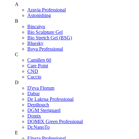
A
Aravia Professional
Astonishing
B
Bincaiyu
Bio Sculpture Gel
Bio Stretch Gel (BSG)
Bluesky
Boya Professional
C
Camillen 60
Care Point
CND
Cuccio
D
D'eva Florum
Dabur
De Lakrua Professional
Depiltouch
DGM Steriguard
Domix
DOMIX Green Professional
Dr.NanoTo
E
Elpaza Professional