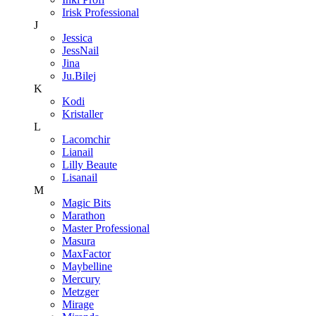
Irisk Professional
J
Jessica
JessNail
Jina
Ju.Bilej
K
Kodi
Kristaller
L
Lacomchir
Lianail
Lilly Beaute
Lisanail
M
Magic Bits
Marathon
Master Professional
Masura
MaxFactor
Maybelline
Mercury
Metzger
Mirage