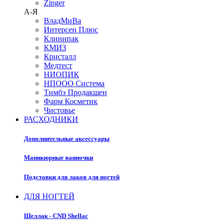
Zinger
А-Я
ВладМиВа
Интерсен Плюс
Клинипак
КМИЗ
Кристалл
Медтест
НИОПИК
НПООО Система
Тимбэ Продакшен
Фарм Косметик
Чистовье
РАСХОДНИКИ
Дополнительные аксессуары
Маникюрные ванночки
Подставки для лаков для ногтей
ДЛЯ НОГТЕЙ
Шеллак - CND Shellac