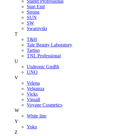
Starlet Professional
Start Epil
Strong
SUN
SW
Swarovski
T
T&H
Tale Beauty Laboratory
Tartiso
TNL Professional
U
Unitroniс GmBh
UNO
V
Velena
Velganza
Vicks
Vinsall
Voyage Cosmetics
W
White line
Y
Yoko
Z